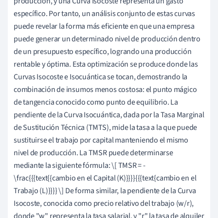
producción, y una Curva Isocoste representa un gasto
específico. Por tanto, un análisis conjunto de estas curvas
puede revelar la forma más eficiente en que una empresa
puede generar un determinado nivel de producción dentro
de un presupuesto específico, logrando una producción
rentable y óptima. Esta optimización se produce donde las
Curvas Isocoste e Isocuántica se tocan, demostrando la
combinación de insumos menos costosa: el punto mágico
de tangencia conocido como punto de equilibrio. La
pendiente de la Curva Isocuántica, dada por la Tasa Marginal
de Sustitución Técnica (TMTS), mide la tasa a la que puede
sustituirse el trabajo por capital manteniendo el mismo
nivel de producción. La TMSR puede determinarse
mediante la siguiente fórmula: \[ TMSR = -
\frac{{{text{{cambio en el Capital (K)}}}}{{{text{cambio en el
Trabajo (L)}}}} \] De forma similar, la pendiente de la Curva
Isocoste, conocida como precio relativo del trabajo (w/r),
donde "w" representa la tasa salarial, y "r" la tasa de alquiler