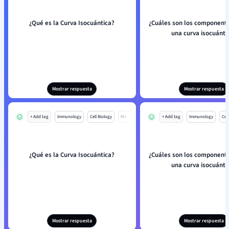
¿Qué es la Curva Isocuántica?
¿Cuáles son los componente
una curva isocuánti
Mostrar respuesta
Mostrar respuesta
+ Add tag
Immunology
Cell Biology
Mo
+ Add tag
Immunology
Cell
¿Qué es la Curva Isocuántica?
¿Cuáles son los componente
una curva isocuánti
Mostrar respuesta
Mostrar respuesta