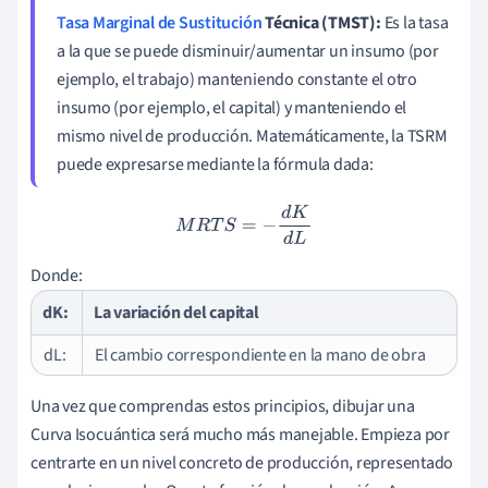
Tasa Marginal de Sustitución
Técnica (TMST):
Es la tasa
a la que se puede disminuir/aumentar un insumo (por
ejemplo, el trabajo) manteniendo constante el otro
insumo (por ejemplo, el capital) y manteniendo el
mismo nivel de producción. Matemáticamente, la TSRM
puede expresarse mediante la fórmula dada:
M
R
T
S
=
−
d
K
d
L
Donde:
dK:
La variación del capital
dL:
El cambio correspondiente en la mano de obra
Una vez que comprendas estos principios, dibujar una
Curva Isocuántica será mucho más manejable. Empieza por
centrarte en un nivel concreto de producción, representado