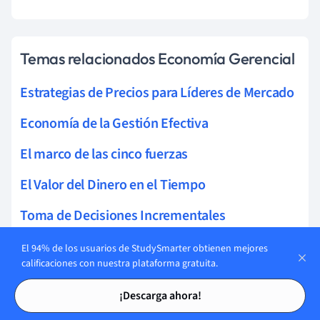
Temas relacionados Economía Gerencial
Estrategias de Precios para Líderes de Mercado
Economía de la Gestión Efectiva
El marco de las cinco fuerzas
El Valor del Dinero en el Tiempo
Toma de Decisiones Incrementales
Decisiones basadas en datos
El 94% de los usuarios de StudySmarter obtienen mejores
calificaciones con nuestra plataforma gratuita.
Método de Mínimos Cuadrados Ordinarios
Tarjetas de estudio
Tarjetas de estudio
¡Descarga ahora!
Principio de Equimarginal