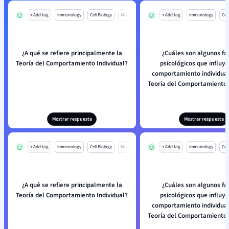
+ Add tag
Immunology
Cell Biology
Mo
+ Add tag
Immunology
Cell
¿A qué se refiere principalmente la
¿Cuáles son algunos fa
Teoría del Comportamiento Individual?
psicológicos que influye
comportamiento individual
Teoría del Comportamiento 
Mostrar respuesta
Mostrar respuesta
+ Add tag
Immunology
Cell Biology
Mo
+ Add tag
Immunology
Cell
¿A qué se refiere principalmente la
¿Cuáles son algunos fa
Teoría del Comportamiento Individual?
psicológicos que influye
comportamiento individual
Teoría del Comportamiento 