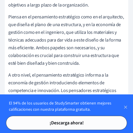
objetivos a largo plazo de la organización.
Piensa en el pensamiento estratégico como en el arquitecto,
que diseña el plano de una estructura, y en la economía de
gestión como en el ingeniero, que utiliza los materiales y
técnicas adecuados para dar vida a este diseño de la forma
más eficiente. Ambos papeles son necesarios, y su
colaboración es crucial para construir una estructura que
esté bien diseñada y bien construida.
A otro nivel, el pensamiento estratégico informa a la
economía de gestión introduciendo elementos de
competencia e innovación. Los pensadores estratégicos
estudian la dinámica competitiva, predicen las tendencias
El 94% de los usuarios de StudySmarter obtienen mejores
futuras e innovan para crear una propuesta de valor única.
calificaciones con nuestra plataforma gratuita.
Al mismo tiempo, la economía empresarial aplica estas
Tarjetas de estudio
Tarjetas de estudio
aportaciones a cuestiones prácticas como la fijación de
¡Descarga ahora!
precios, la minimización de costes y las decisiones de