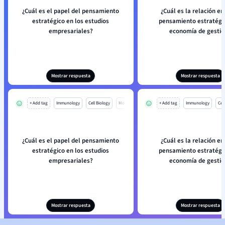
¿Cuál es el papel del pensamiento
¿Cuál es la relación en
estratégico en los estudios
pensamiento estratégic
empresariales?
economía de gestió
Mostrar respuesta
Mostrar respuesta
+ Add tag
Immunology
Cell Biology
Mo
+ Add tag
Immunology
Cell
¿Cuál es el papel del pensamiento
¿Cuál es la relación en
estratégico en los estudios
pensamiento estratégic
empresariales?
economía de gestió
Mostrar respuesta
Mostrar respuesta