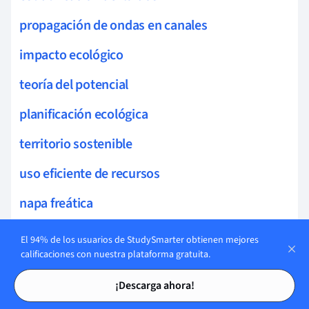
propagación de ondas en canales
impacto ecológico
teoría del potencial
planificación ecológica
territorio sostenible
uso eficiente de recursos
napa freática
impacto del cambio climático
El 94% de los usuarios de StudySmarter obtienen mejores
calificaciones con nuestra plataforma gratuita.
sistemas hídricos
Tarjetas de estudio
Tarjetas de estudio
¡Descarga ahora!
hidrología superficial