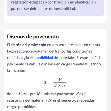
vegetación extirpada y construcción sin planificación
pueden ser detonantes de inestabilidad.
Diseños de pavimento
El
diseño del pavimento
en vías terrestres tiene en cuenta
factores como el volumen del tráfico, las condiciones
climáticas y la
disponibilidad
de materiales.El espesor
del
T
pavimento se calcula con base en cargas repetidas usando
la ecuación:
T
=
P
S
×
N
donde
es la presión sobre el pavimento,
es la
P
S
resistencia del material, y
es el número de repetidas
N
cargas permitidas.