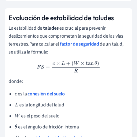
Evaluación de estabilidad de taludes
La estabilidad de
taludes
es crucial para prevenir
deslizamientos que comprometan la seguridad de las vías
terrestres.Para calcular el
factor de seguridad
de un talud,
se utiliza la fórmula:
F
S
=
c
×
L
+
(
W
×
tan
θ
)
R
donde:
es la
cohesión del suelo
c
es la longitud del talud
L
es el peso del suelo
W
es el ángulo de fricción interna
θ