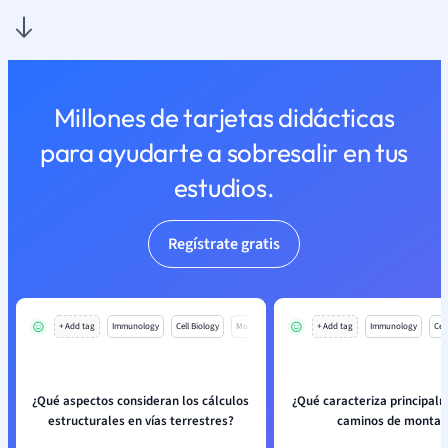
Millones de tarjetas didácticas
para ayudarte a sobresalir en tus
estudios.
Regístrate gratis
+ Add tag
Immunology
Cell Biology
Mo
+ Add tag
Immunology
Cell
¿Qué aspectos consideran los cálculos
¿Qué caracteriza principalm
estructurales en vías terrestres?
caminos de montañ