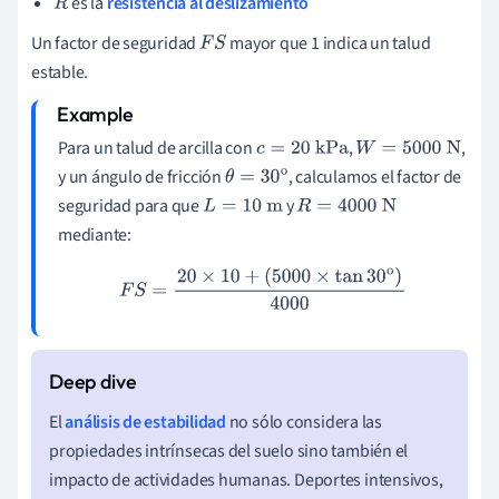
es la
resistencia al deslizamiento
R
Un factor de seguridad
mayor que 1 indica un talud
F
S
estable.
Para un talud de arcilla con
,
,
c
=
20
kPa
W
=
5000
N
y un ángulo de fricción
, calculamos el factor de
θ
=
30
o
seguridad para que
y
L
=
10
m
R
=
4000
N
mediante:
F
S
=
20
×
10
+
(
5000
×
tan
30
o
)
4000
El
análisis de estabilidad
no sólo considera las
propiedades intrínsecas del suelo sino también el
impacto de actividades humanas. Deportes intensivos,