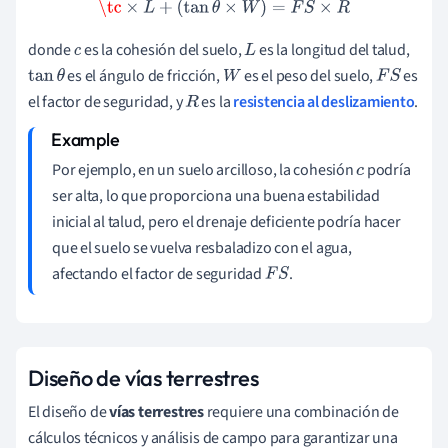
\tc
×
L
+
(
tan
θ
×
W
)
=
F
S
×
R
donde
es la cohesión del suelo,
es la longitud del talud,
c
L
es el ángulo de fricción,
es el peso del suelo,
es
tan
θ
W
F
S
el factor de seguridad, y
es la
resistencia al deslizamiento
.
R
Por ejemplo, en un suelo arcilloso, la cohesión
podría
c
ser alta, lo que proporciona una buena estabilidad
inicial al talud, pero el drenaje deficiente podría hacer
que el suelo se vuelva resbaladizo con el agua,
afectando el factor de seguridad
.
F
S
Diseño de vías terrestres
El diseño de
vías terrestres
requiere una combinación de
cálculos técnicos y análisis de campo para garantizar una