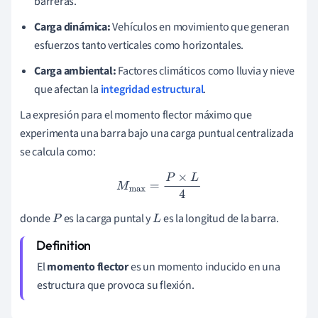
barreras.
Carga dinámica:
Vehículos en movimiento que generan
esfuerzos tanto verticales como horizontales.
Carga ambiental:
Factores climáticos como lluvia y nieve
que afectan la
integridad estructural
.
La expresión para el momento flector máximo que
experimenta una barra bajo una carga puntual centralizada
se calcula como:
M
max
=
P
×
L
4
donde
es la carga puntal y
es la longitud de la barra.
P
L
El
momento flector
es un momento inducido en una
estructura que provoca su flexión.