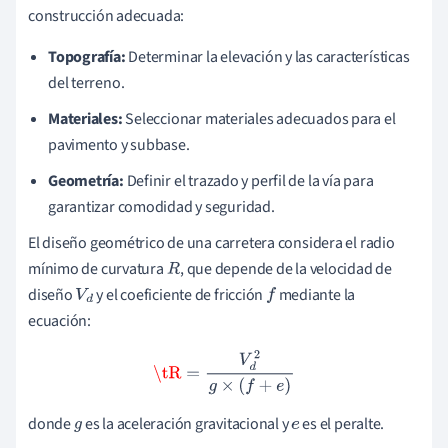
construcción adecuada:
Topografía:
Determinar la elevación y las características
del terreno.
Materiales:
Seleccionar materiales adecuados para el
pavimento y subbase.
Geometría:
Definir el trazado y perfil de la vía para
garantizar comodidad y seguridad.
El diseño geométrico de una carretera considera el radio
mínimo de curvatura
, que depende de la velocidad de
R
diseño
y el coeficiente de fricción
mediante la
V
d
f
ecuación:
\tR
=
V
d
2
g
×
(
f
+
e
)
donde
es la aceleración gravitacional y
es el peralte.
g
e