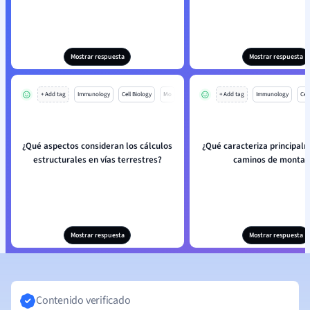
Mostrar respuesta
Mostrar respuesta
+ Add tag
Immunology
Cell Biology
Mo
+ Add tag
Immunology
Cell
¿Qué aspectos consideran los cálculos
¿Qué caracteriza principalm
estructurales en vías terrestres?
caminos de montañ
Mostrar respuesta
Mostrar respuesta
Contenido verificado