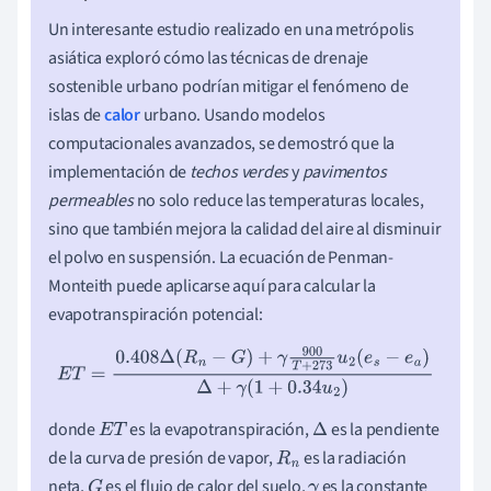
Un interesante estudio realizado en una metrópolis
asiática exploró cómo las técnicas de drenaje
sostenible urbano podrían mitigar el fenómeno de
islas de
calor
urbano. Usando modelos
computacionales avanzados, se demostró que la
implementación de
techos verdes
y
pavimentos
permeables
no solo reduce las temperaturas locales,
sino que también mejora la calidad del aire al disminuir
el polvo en suspensión. La ecuación de Penman-
Monteith puede aplicarse aquí para calcular la
evapotranspiración potencial:
E
T
=
0.408
Δ
(
R
n
−
G
)
+
γ
900
T
+
273
u
2
(
e
s
−
e
a
)
Δ
+
γ
(
1
+
0.34
u
2
)
donde
es la evapotranspiración,
es la pendiente
E
T
Δ
de la curva de presión de vapor,
es la radiación
R
n
neta,
es el flujo de calor del suelo,
es la constante
G
γ