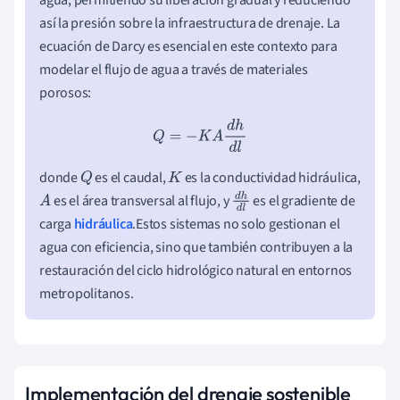
agua, permitiendo su liberación gradual y reduciendo
así la presión sobre la infraestructura de drenaje. La
ecuación de Darcy es esencial en este contexto para
modelar el flujo de agua a través de materiales
porosos:
Q
=
−
K
A
d
h
d
l
donde
es el caudal,
es la conductividad hidráulica,
Q
K
es el área transversal al flujo, y
es el gradiente de
A
d
h
carga
hidráulica
.Estos sistemas no solo gestionan el
d
l
agua con eficiencia, sino que también contribuyen a la
restauración del ciclo hidrológico natural en entornos
metropolitanos.
Implementación del drenaje sostenible