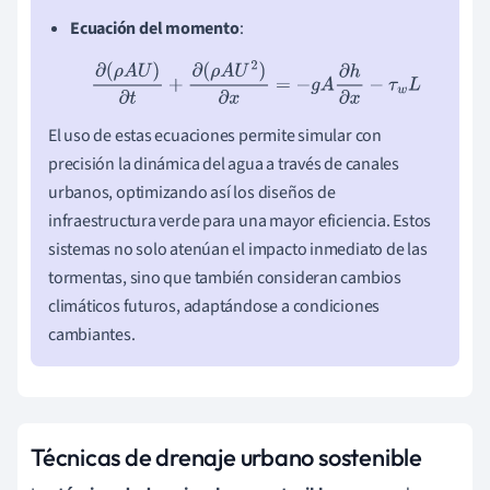
Ecuación del momento
:
∂
(
ρ
A
U
)
∂
t
+
∂
(
ρ
A
U
2
)
∂
x
=
−
g
A
∂
h
∂
x
−
τ
w
L
El uso de estas ecuaciones permite simular con
precisión la dinámica del agua a través de canales
urbanos, optimizando así los diseños de
infraestructura verde para una mayor eficiencia. Estos
sistemas no solo atenúan el impacto inmediato de las
tormentas, sino que también consideran cambios
climáticos futuros, adaptándose a condiciones
cambiantes.
Técnicas de drenaje urbano sostenible