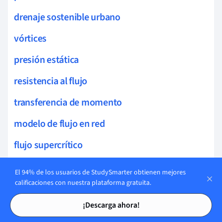
drenaje sostenible urbano
vórtices
presión estática
resistencia al flujo
transferencia de momento
modelo de flujo en red
flujo supercrítico
transientes hidráulicos
El 94% de los usuarios de StudySmarter obtienen mejores
calificaciones con nuestra plataforma gratuita.
ondas de choque en fluidos
Tarjetas de estudio
Tarjetas de estudio
¡Descarga ahora!
modelado de canales abiertos