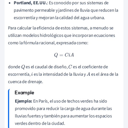
Portland, EE.UU.
: Es conocido por sus sistemas de
pavimento permeable y jardines de lluvia que reducen la
escorrentía y mejoran la calidad del agua urbana.
Para calcular la eficiencia de estos sistemas, a menudo se
utilizan modelos hidrológicos que incorporan ecuaciones
como la fórmula racional, expresada como:
Q
=
C
i
A
donde
es el caudal de diseño,
es el coeficiente de
Q
C
escorrentía,
es la intensidad de la lluvia y
es el área de la
i
A
cuenca de drenaje.
Ejemplo:
En París, el uso de techos verdes ha sido
promovido para reducir la carga de agua durante las
lluvias fuertes y también para aumentar los espacios
verdes dentro de la ciudad.