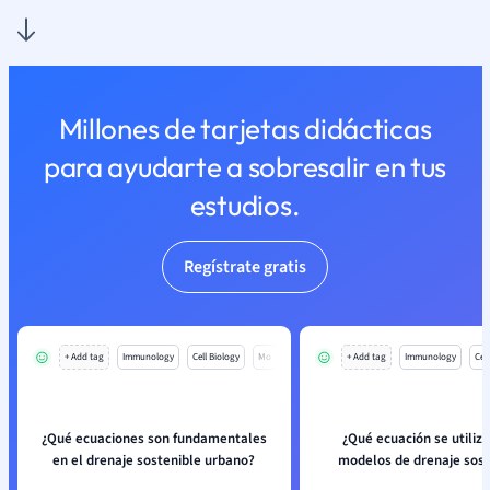
Millones de tarjetas didácticas
para ayudarte a sobresalir en tus
estudios.
Regístrate gratis
+ Add tag
Immunology
Cell Biology
Mo
+ Add tag
Immunology
Cell
¿Qué ecuaciones son fundamentales
¿Qué ecuación se utiliza
en el drenaje sostenible urbano?
modelos de drenaje sost