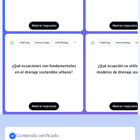
Mostrar respuesta
Mostrar respuesta
+ Add tag
Immunology
Cell Biology
Mo
+ Add tag
Immunology
Cell
¿Qué ecuaciones son fundamentales
¿Qué ecuación se utiliza
en el drenaje sostenible urbano?
modelos de drenaje sost
Mostrar respuesta
Mostrar respuesta
Contenido verificado