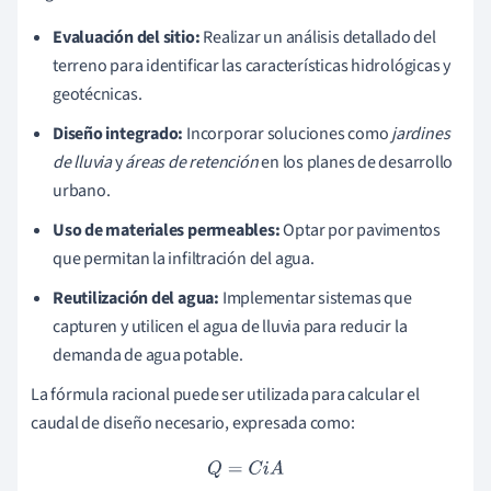
Evaluación del sitio:
Realizar un análisis detallado del
terreno para identificar las características hidrológicas y
geotécnicas.
Diseño integrado:
Incorporar soluciones como
jardines
de lluvia
y
áreas de retención
en los planes de desarrollo
urbano.
Uso de materiales permeables:
Optar por pavimentos
que permitan la infiltración del agua.
Reutilización del agua:
Implementar sistemas que
capturen y utilicen el agua de lluvia para reducir la
demanda de agua potable.
La fórmula racional puede ser utilizada para calcular el
caudal de diseño necesario, expresada como:
Q
=
C
i
A