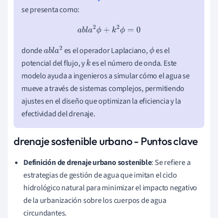
se presenta como:
a
b
l
a
2
ϕ
+
k
2
ϕ
=
0
donde
es el operador Laplaciano,
es el
a
b
l
a
2
ϕ
potencial del flujo, y
es el número de onda. Este
k
modelo ayuda a ingenieros a simular cómo el agua se
mueve a través de sistemas complejos, permitiendo
ajustes en el diseño que optimizan la eficiencia y la
efectividad del drenaje.
drenaje sostenible urbano - Puntos clave
Definición de drenaje urbano sostenible
: Se refiere a
estrategias de gestión de agua que imitan el ciclo
hidrológico natural para minimizar el impacto negativo
de la urbanización sobre los cuerpos de agua
circundantes.