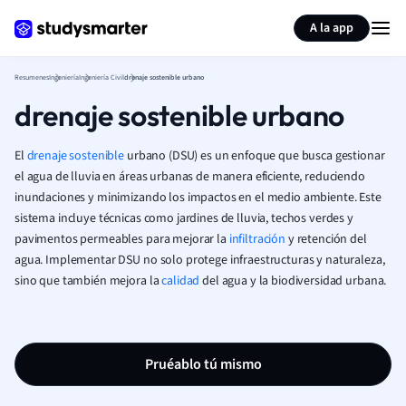
Generar tarjetas de aprendizaje
Resumir página
A la app
Resumenes
Ingeniería
Ingeniería Civil
drenaje sostenible urbano
drenaje sostenible urbano
El
drenaje sostenible
urbano (DSU) es un enfoque que busca gestionar
el agua de lluvia en áreas urbanas de manera eficiente, reduciendo
inundaciones y minimizando los impactos en el medio ambiente. Este
sistema incluye técnicas como jardines de lluvia, techos verdes y
pavimentos permeables para mejorar la
infiltración
y retención del
agua. Implementar DSU no solo protege infraestructuras y naturaleza,
sino que también mejora la
calidad
del agua y la biodiversidad urbana.
Pruéablo tú mismo