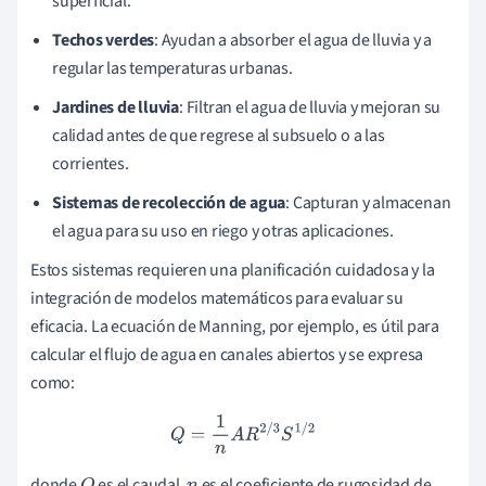
superficial.
Techos verdes
: Ayudan a absorber el agua de lluvia y a
regular las temperaturas urbanas.
Jardines de lluvia
: Filtran el agua de lluvia y mejoran su
calidad antes de que regrese al subsuelo o a las
corrientes.
Sistemas de recolección de agua
: Capturan y almacenan
el agua para su uso en riego y otras aplicaciones.
Estos sistemas requieren una planificación cuidadosa y la
integración de modelos matemáticos para evaluar su
eficacia. La ecuación de Manning, por ejemplo, es útil para
calcular el flujo de agua en canales abiertos y se expresa
como:
Q
=
1
n
A
R
2
/
3
S
1
/
2
donde
es el caudal,
es el coeficiente de rugosidad de