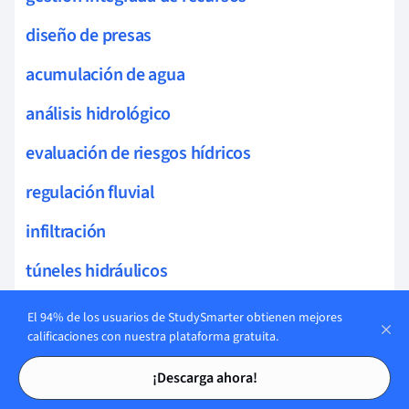
diseño de presas
acumulación de agua
análisis hidrológico
evaluación de riesgos hídricos
regulación fluvial
infiltración
túneles hidráulicos
pérdidas de carga
El 94% de los usuarios de StudySmarter obtienen mejores
calificaciones con nuestra plataforma gratuita.
sistemas hidrológicos
Tarjetas de estudio
Tarjetas de estudio
¡Descarga ahora!
presas móviles