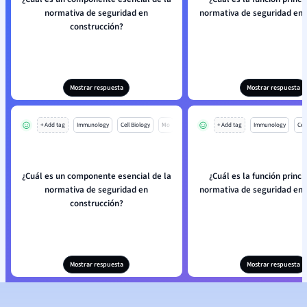
normativa de seguridad en
normativa de seguridad en 
construcción?
Mostrar respuesta
Mostrar respuesta
+ Add tag
Immunology
Cell Biology
Mo
+ Add tag
Immunology
Cell
¿Cuál es un componente esencial de la
¿Cuál es la función princi
normativa de seguridad en
normativa de seguridad en 
construcción?
Mostrar respuesta
Mostrar respuesta