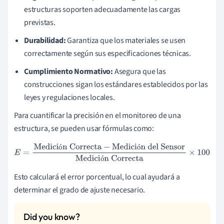
estructuras soporten adecuadamente las cargas
previstas.
Durabilidad:
Garantiza que los materiales se usen
correctamente según sus especificaciones técnicas.
Cumplimiento Normativo:
Asegura que las
construcciones sigan los estándares establecidos por las
leyes y regulaciones locales.
Para cuantificar la precisión en el monitoreo de una
estructura, se pueden usar fórmulas como:
ó
ó
E
=
Medición Correcta
−
Medición del Sensor
Medición
ó
Correcta
×
100
Esto calculará el error porcentual, lo cual ayudará a
determinar el grado de ajuste necesario.