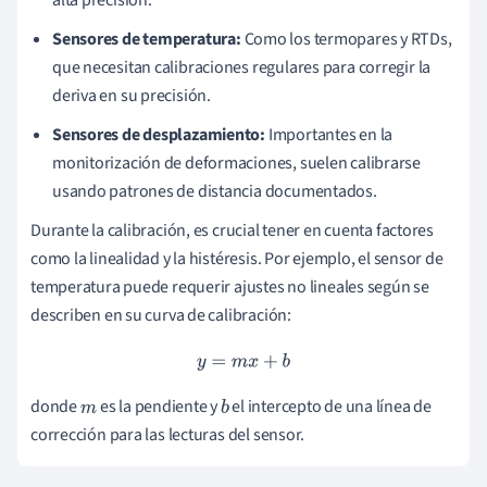
alta precisión.
Sensores de temperatura:
Como los termopares y RTDs,
que necesitan calibraciones regulares para corregir la
deriva en su precisión.
Sensores de desplazamiento:
Importantes en la
monitorización de deformaciones, suelen calibrarse
usando patrones de distancia documentados.
Durante la calibración, es crucial tener en cuenta factores
como la linealidad y la histéresis. Por ejemplo, el sensor de
temperatura puede requerir ajustes no lineales según se
describen en su curva de calibración:
y
=
m
x
+
b
donde
es la pendiente y
el intercepto de una línea de
m
b
corrección para las lecturas del sensor.