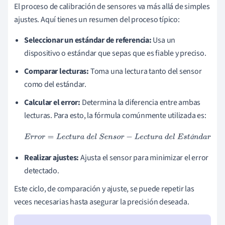
El proceso de calibración de sensores va más allá de simples
ajustes. Aquí tienes un resumen del proceso típico:
Seleccionar un estándar de referencia:
Usa un
dispositivo o estándar que sepas que es fiable y preciso.
Comparar lecturas:
Toma una lectura tanto del sensor
como del estándar.
Calcular el error:
Determina la diferencia entre ambas
lecturas. Para esto, la fórmula comúnmente utilizada es:
E
r
r
o
r
=
L
e
c
t
u
r
a
d
e
l
S
e
n
s
o
r
−
L
e
c
t
u
r
a
d
e
l
E
s
t
á
n
d
a
r
á
Realizar ajustes:
Ajusta el sensor para minimizar el error
detectado.
Este ciclo, de comparación y ajuste, se puede repetir las
veces necesarias hasta asegurar la precisión deseada.