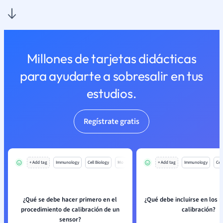
Millones de tarjetas didácticas
para ayudarte a sobresalir en tus
estudios.
Regístrate gratis
+ Add tag
Immunology
Cell Biology
Mo
+ Add tag
Immunology
Cell
¿Qué se debe hacer primero en el
¿Qué debe incluirse en los r
procedimiento de calibración de un
calibración?
sensor?