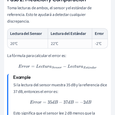
Toma lecturas de ambos, el sensor y el estándar de
referencia. Esto te ayudará a detectar cualquier
discrepancia.
Lectura del Sensor
Lectura del Estándar
Error
20°C
22°C
-2°C
La fórmula para calcular el error es:
E
r
r
o
r
=
L
e
c
t
u
r
a
S
e
n
s
o
r
−
L
e
c
t
u
r
a
E
s
t
á
n
d
a
r
á
Si la lectura del sensor muestra 35 dB y la referencia dice
37 dB, entonces el error es:
E
r
r
o
r
=
35
d
B
−
37
d
B
=
−
2
d
B
Esto significa que el sensor lee 2 dB menos que la