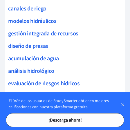
canales de riego
modelos hidráulicos
gestión integrada de recursos
diseño de presas
acumulación de agua
análisis hidrológico
evaluación de riesgos hídricos
regulación fluvial
El 94% de los usuarios de StudySmarter obtienen mejores
calificaciones con nuestra plataforma gratuita.
infiltración
Tarjetas de estudio
Tarjetas de estudio
¡Descarga ahora!
túneles hidráulicos