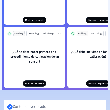
Mostrar respuesta
Mostrar respuesta
+ Add tag
Immunology
Cell Biology
Mo
+ Add tag
Immunology
Cell
¿Qué se debe hacer primero en el
¿Qué debe incluirse en los r
procedimiento de calibración de un
calibración?
sensor?
Mostrar respuesta
Mostrar respuesta
Contenido verificado