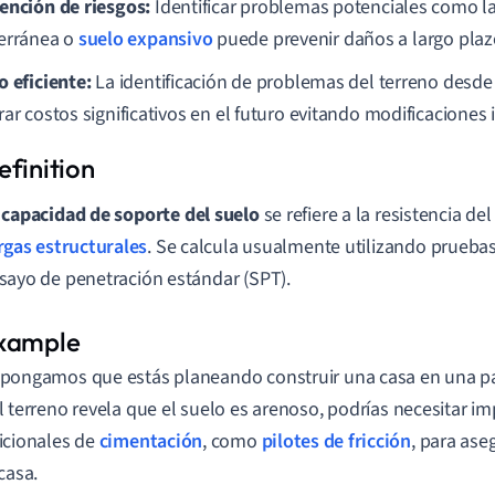
ención de riesgos:
Identificar problemas potenciales como l
erránea o
suelo expansivo
puede prevenir daños a largo plaz
o eficiente:
La identificación de problemas del terreno desde 
rar costos significativos en el futuro evitando modificaciones
a
capacidad de soporte del suelo
se refiere a la resistencia de
rgas estructurales
. Se calcula usualmente utilizando prueb
sayo de penetración estándar (SPT).
pongamos que estás planeando construir una casa en una par
l terreno revela que el suelo es arenoso, podrías necesitar i
icionales de
cimentación
, como
pilotes de fricción
, para ase
 casa.