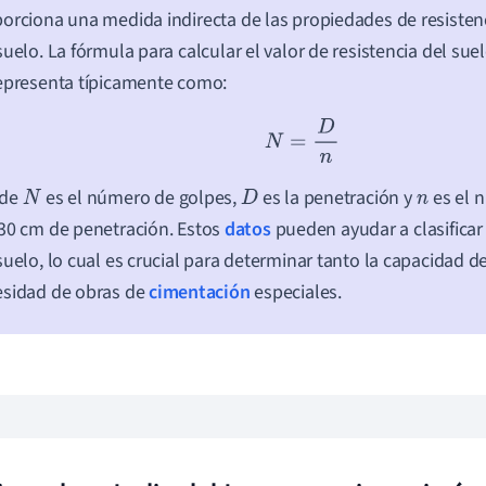
orciona una medida indirecta de las propiedades de resistenc
suelo. La fórmula para calcular el valor de resistencia del suel
epresenta típicamente como:
N
=
D
n
de
es el número de golpes,
es la penetración y
es el 
N
D
n
30 cm de penetración. Estos
datos
pueden ayudar a clasificar 
suelo, lo cual es crucial para determinar tanto la capacidad 
esidad de obras de
cimentación
especiales.