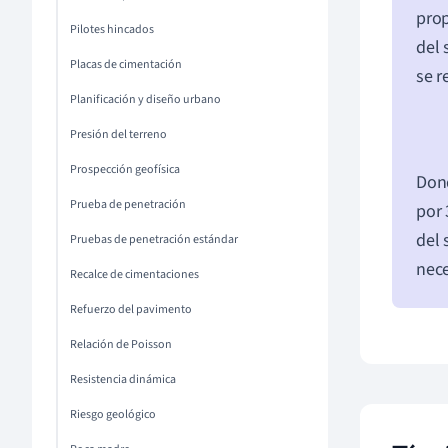
prop
Pilotes hincados
del 
Placas de cimentación
se r
Planificación y diseño urbano
Presión del terreno
Prospección geofísica
Don
Prueba de penetración
por 
del 
Pruebas de penetración estándar
nec
Recalce de cimentaciones
Refuerzo del pavimento
Relación de Poisson
Resistencia dinámica
Riesgo geológico