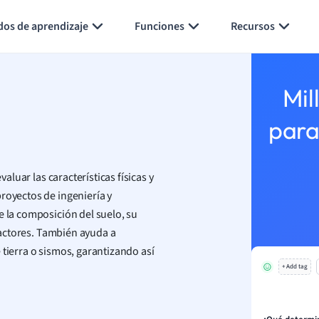
Generar tarjetas de aprendizaje
Resumir página
dos de aprendizaje
Funciones
Recursos
Mil
para
valuar las características físicas y
royectos de ingeniería y
 la composición del suelo, su
 factores. También ayuda a
 tierra o sismos, garantizando así
+ Add tag