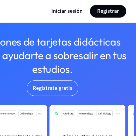
Iniciar sesión
Registrar
lones de tarjetas didácticas
 ayudarte a sobresalir en tus
estudios.
Regístrate gratis
Immunology
Cell Biology
Mo
+ Add tag
Immunology
Cell Biology
Mo