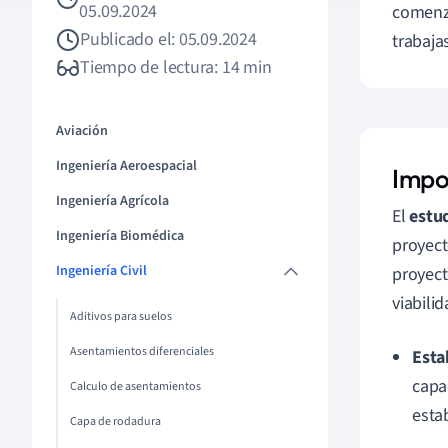
05.09.2024
comenza
Publicado el: 05.09.2024
trabaja
Tiempo de lectura: 14 min
Aviación
Ingeniería Aeroespacial
Impo
Ingeniería Agrícola
El
estud
Ingeniería Biomédica
proyect
Ingeniería Civil
proyect
viabili
Aditivos para suelos
Asentamientos diferenciales
Esta
capa
Calculo de asentamientos
estab
Capa de rodadura