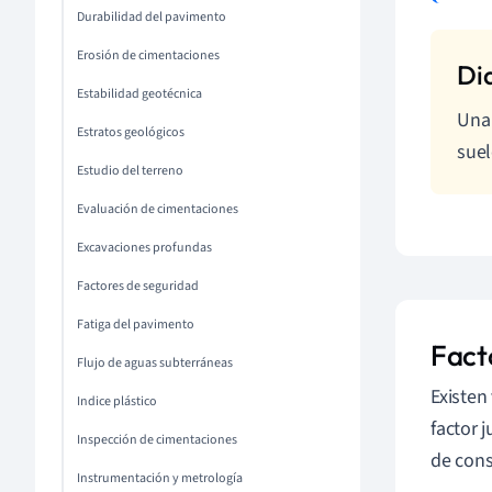
Durabilidad del pavimento
Erosión de cimentaciones
Estabilidad geotécnica
Una 
Estratos geológicos
suel
Estudio del terreno
Evaluación de cimentaciones
Excavaciones profundas
Factores de seguridad
Fatiga del pavimento
Facto
Flujo de aguas subterráneas
Existen
Indice plástico
factor 
Inspección de cimentaciones
de cons
Instrumentación y metrología