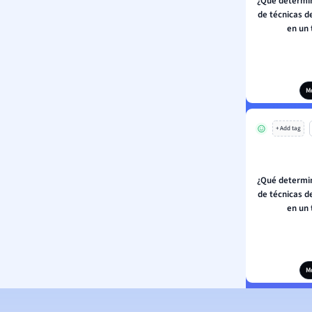
¿Qué determin
de técnicas d
en un
M
+ Add tag
¿Qué determin
de técnicas d
en un
M