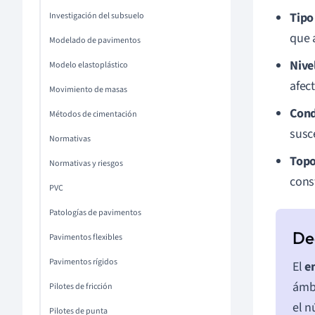
Tipo
Investigación del subsuelo
que 
Modelado de pavimentos
Nivel
Modelo elastoplástico
afect
Movimiento de masas
Cond
Métodos de cimentación
susc
Normativas
Topo
Normativas y riesgos
cons
PVC
Patologías de pavimentos
Pavimentos flexibles
Pavimentos rígidos
El
e
ámbi
Pilotes de fricción
el n
Pilotes de punta