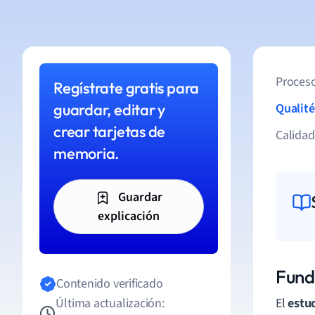
Proceso
Regístrate gratis para
guardar, editar y
Qualité
crear tarjetas de
Calida
memoria.
Guardar
explicación
Fund
Contenido verificado
Última actualización:
El
estud