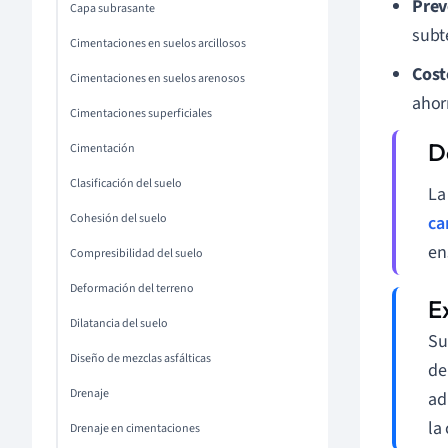
Prev
Capa subrasante
subt
Cimentaciones en suelos arcillosos
Cost
Cimentaciones en suelos arenosos
ahor
Cimentaciones superficiales
Cimentación
Clasificación del suelo
L
Cohesión del suelo
ca
en
Compresibilidad del suelo
Deformación del terreno
Dilatancia del suelo
Su
Diseño de mezclas asfálticas
de
Drenaje
ad
la
Drenaje en cimentaciones