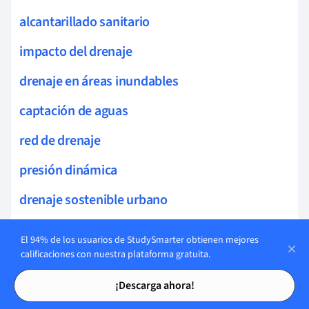
alcantarillado sanitario
impacto del drenaje
drenaje en áreas inundables
captación de aguas
red de drenaje
presión dinámica
drenaje sostenible urbano
vórtices
El 94% de los usuarios de StudySmarter obtienen mejores
calificaciones con nuestra plataforma gratuita.
presión estática
Tarjetas de estudio
Tarjetas de estudio
¡Descarga ahora!
resistencia al flujo