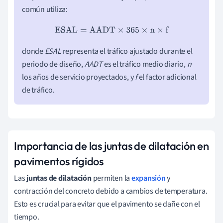
común utiliza:
ESAL
=
AADT
×
365
×
n
×
f
donde
ESAL
representa el tráfico ajustado durante el
periodo de diseño,
AADT
es el tráfico medio diario,
n
los años de servicio proyectados, y
f
el factor adicional
de tráfico.
Importancia de las juntas de dilatación en
pavimentos rígidos
Las
juntas de dilatación
permiten la
expansión
y
contracción del concreto debido a cambios de temperatura.
Esto es crucial para evitar que el pavimento se dañe con el
tiempo.