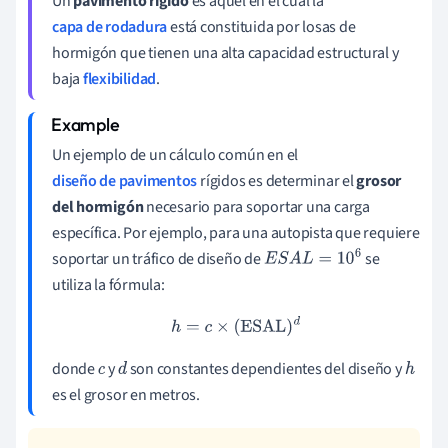
Un
pavimento rígido
es aquel en el cual la
capa de rodadura
está constituida por losas de
hormigón que tienen una alta capacidad estructural y
baja
flexibilidad
.
Un ejemplo de un cálculo común en el
diseño de pavimentos
rígidos es determinar el
grosor
del hormigón
necesario para soportar una carga
específica. Por ejemplo, para una autopista que requiere
soportar un tráfico de diseño de
se
E
S
A
L
=
10
6
utiliza la fórmula:
h
=
c
×
(
ESAL
)
d
donde
y
son constantes dependientes del diseño y
c
d
h
es el grosor en metros.