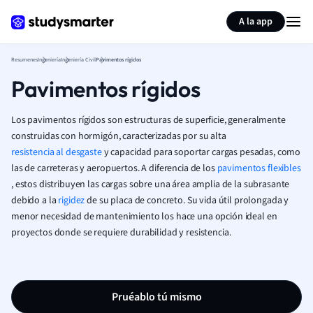
Generar tarjetas de aprendizaje
Resumir página
A la app
Resumenes
Ingeniería
Ingeniería Civil
Pavimentos rígidos
Pavimentos rígidos
Los pavimentos rígidos son estructuras de superficie, generalmente
construidas con hormigón, caracterizadas por su alta
resistencia al desgaste
y capacidad para soportar cargas pesadas, como
las de carreteras y aeropuertos. A diferencia de los
pavimentos flexibles
, estos distribuyen las cargas sobre una área amplia de la subrasante
debido a la
rigidez
de su placa de concreto. Su vida útil prolongada y
menor necesidad de mantenimiento los hace una opción ideal en
proyectos donde se requiere durabilidad y resistencia.
Pruéablo tú mismo