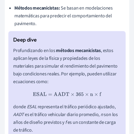
Métodos mecanicistas:
Se basan en modelaciones
matemáticas para predecir el comportamiento del
pavimento.
Profundizando en los
métodos mecanicistas
, estos
aplican leyes de la física y propiedades de los
materiales para simular el rendimiento del pavimento
bajo condiciones reales. Por ejemplo, pueden utilizar
ecuaciones como:
ESAL
=
AADT
×
365
×
n
×
f
donde
ESAL
representa el tráfico periódico ajustado,
AADT
es el tráfico vehicular diario promedio,
n
son los
años de diseño previstos y
f
es un constante de carga
de tráfico.