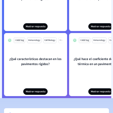
Mostrar respuesta
Mostrar respuesta
+ Add tag
Immunology
Cell Biology
Mo
+ Add tag
Immunology
Cell
¿Qué características destacan en los
¿Qué hace el coeficiente de
pavimentos rígidos?
térmica en un pavimento
Mostrar respuesta
Mostrar respuesta