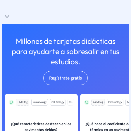
Millones de tarjetas didácticas
para ayudarte a sobresalir en tus
estudios.
Regístrate gratis
+ Add tag
Immunology
Cell Biology
Mo
+ Add tag
Immunology
Cell
¿Qué características destacan en los
¿Qué hace el coeficiente de
pavimentos rígidos?
térmica en un pavimento