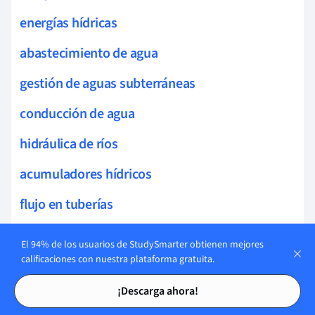
energías hídricas
abastecimiento de agua
gestión de aguas subterráneas
conducción de agua
hidráulica de ríos
acumuladores hídricos
flujo en tuberías
análisis de caudales
El 94% de los usuarios de StudySmarter obtienen mejores
calificaciones con nuestra plataforma gratuita.
Planificación y diseño urbano
Tarjetas de estudio
Tarjetas de estudio
¡Descarga ahora!
hidráulica ambiental