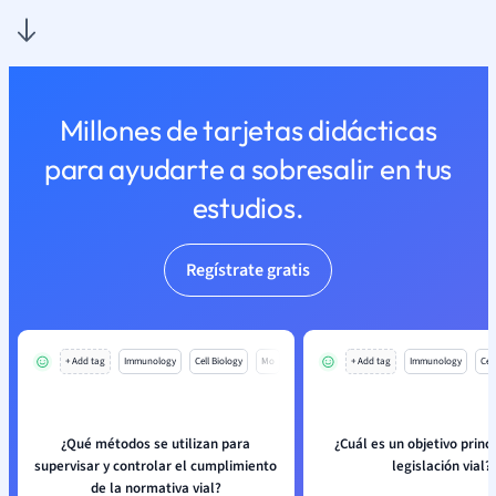
Millones de tarjetas didácticas
para ayudarte a sobresalir en tus
estudios.
Regístrate gratis
+ Add tag
Immunology
Cell Biology
Mo
+ Add tag
Immunology
Cell
¿Qué métodos se utilizan para
¿Cuál es un objetivo princi
supervisar y controlar el cumplimiento
legislación vial?
de la normativa vial?