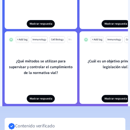
Mostrar respuesta
Mostrar respuesta
+ Add tag
Immunology
Cell Biology
Mo
+ Add tag
Immunology
Cell
¿Qué métodos se utilizan para
¿Cuál es un objetivo princi
supervisar y controlar el cumplimiento
legislación vial?
de la normativa vial?
Mostrar respuesta
Mostrar respuesta
Contenido verificado