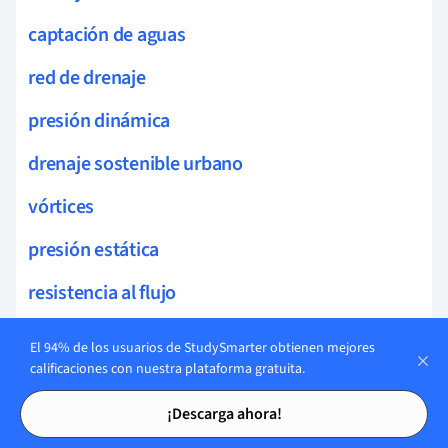
captación de aguas
red de drenaje
presión dinámica
drenaje sostenible urbano
vórtices
presión estática
resistencia al flujo
transferencia de momento
El 94% de los usuarios de StudySmarter obtienen mejores
calificaciones con nuestra plataforma gratuita.
modelo de flujo en red
Tarjetas de estudio
Tarjetas de estudio
¡Descarga ahora!
flujo supercrítico