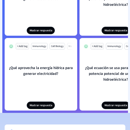
hidroeléctrica?
Mostrar respuesta
Mostrar respuesta
+ Add tag
Immunology
Cell Biology
Mo
+ Add tag
Immunology
Cell
¿Qué aprovecha la energía hídrica para
¿Qué ecuación se usa para c
generar electricidad?
potencia potencial de un
hidroeléctrica?
Mostrar respuesta
Mostrar respuesta