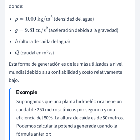
donde:
(densidad del agua)
ρ
=
1000 kg/m
3
(aceleración debida a la gravedad)
g
=
9.81 m/s
2
(altura de caída del agua)
h
(caudal en m
/s)
Q
3
Esta forma de generación es de las más utilizadas a nivel
mundial debido a su confiabilidad y costo relativamente
bajo.
Supongamos que una planta hidroeléctrica tiene un
caudal de 250 metros cúbicos por segundo y una
eficiencia del 80%. La altura de caída es de 50 metros.
Podemos calcular la potencia generada usando la
fórmula anterior: