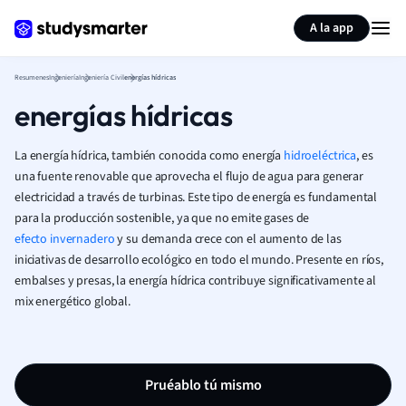
Generar tarjetas de aprendizaje
Resumir página
A la app
Resumenes
Ingeniería
Ingeniería Civil
energías hídricas
energías hídricas
La energía hídrica, también conocida como energía
hidroeléctrica
, es
una fuente renovable que aprovecha el flujo de agua para generar
electricidad a través de turbinas. Este tipo de energía es fundamental
para la producción sostenible, ya que no emite gases de
efecto invernadero
y su demanda crece con el aumento de las
iniciativas de desarrollo ecológico en todo el mundo. Presente en ríos,
embalses y presas, la energía hídrica contribuye significativamente al
mix energético global.
Pruéablo tú mismo