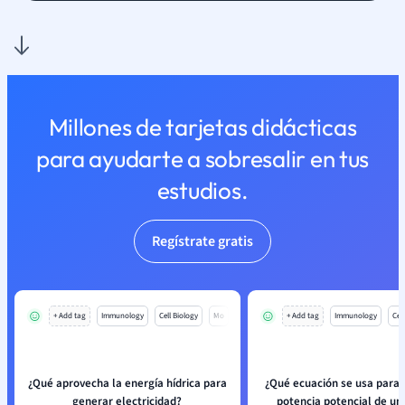
Millones de tarjetas didácticas
para ayudarte a sobresalir en tus
estudios.
Regístrate gratis
+ Add tag
Immunology
Cell Biology
Mo
+ Add tag
Immunology
Cell
¿Qué aprovecha la energía hídrica para
¿Qué ecuación se usa para c
generar electricidad?
potencia potencial de un