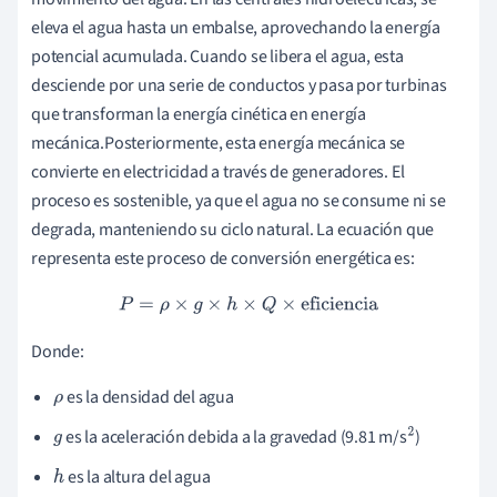
eleva el agua hasta un embalse, aprovechando la energía
potencial acumulada. Cuando se libera el agua, esta
desciende por una serie de conductos y pasa por turbinas
que transforman la energía cinética en energía
mecánica.Posteriormente, esta energía mecánica se
convierte en electricidad a través de generadores. El
proceso es sostenible, ya que el agua no se consume ni se
degrada, manteniendo su ciclo natural. La ecuación que
representa este proceso de conversión energética es:
P
=
ρ
×
g
×
h
×
Q
×
eficiencia
Donde:
es la densidad del agua
ρ
es la aceleración debida a la gravedad (9.81 m/s
)
g
2
es la altura del agua
h