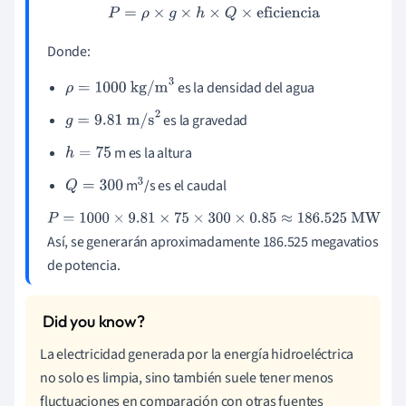
P
=
ρ
×
g
×
h
×
Q
×
eficiencia
Donde:
es la densidad del agua
ρ
=
1000 kg/m
3
es la gravedad
g
=
9.81 m/s
2
m es la altura
h
=
75
m
/s es el caudal
Q
=
300
3
P
=
1000
×
9.81
×
75
×
300
×
0.85
≈
186.525
MW
Así, se generarán aproximadamente 186.525 megavatios
de potencia.
La electricidad generada por la energía hidroeléctrica
no solo es limpia, sino también suele tener menos
fluctuaciones en comparación con otras fuentes