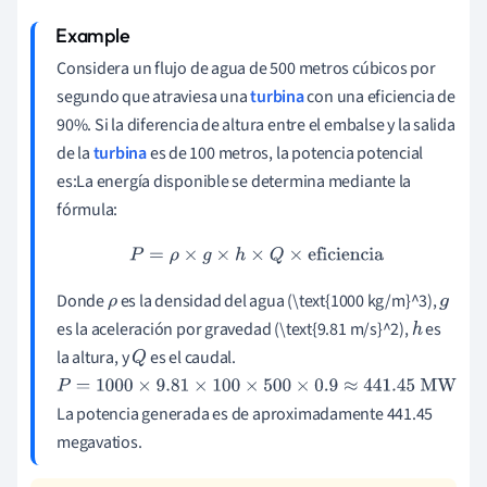
Considera un flujo de agua de 500 metros cúbicos por
segundo que atraviesa una
turbina
con una eficiencia de
90%. Si la diferencia de altura entre el embalse y la salida
de la
turbina
es de 100 metros, la potencia potencial
es:La energía disponible se determina mediante la
fórmula:
P
=
ρ
×
g
×
h
×
Q
×
eficiencia
Donde
es la densidad del agua (\text{1000 kg/m}^3),
ρ
g
es la aceleración por gravedad (\text{9.81 m/s}^2),
es
h
la altura, y
es el caudal.
Q
P
=
1000
×
9.81
×
100
×
500
×
0.9
≈
441.45
MW
La potencia generada es de aproximadamente 441.45
megavatios.