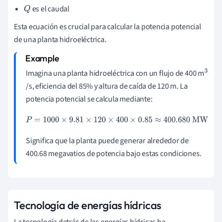
es el caudal
Q
Esta ecuación es crucial para calcular la potencia potencial
de una planta hidroeléctrica.
Imagina una planta hidroeléctrica con un flujo de 400 m
3
/s, eficiencia del 85% y altura de caída de 120 m. La
potencia potencial se calcula mediante:
P
=
1000
×
9.81
×
120
×
400
×
0.85
≈
400.680
MW
Significa que la planta puede generar alrededor de
400.68 megavatios de potencia bajo estas condiciones.
Tecnología de energías hídricas
La tecnología detrás de las energías hídricas ha