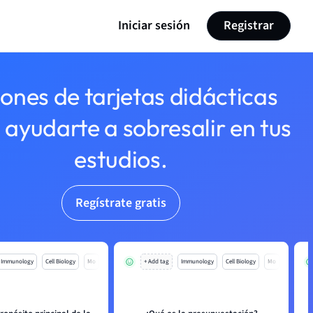
Iniciar sesión
Registrar
lones de tarjetas didácticas
 ayudarte a sobresalir en tus
estudios.
Regístrate gratis
Immunology
Cell Biology
Mo
+ Add tag
Immunology
Cell Biology
Mo