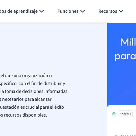
Generar tarjetas de aprendizaje
Resumir página
dos de aprendizaje
Funciones
Recursos
Mil
para
 el que una organización o
cífico, con el fin de distribuir y
ta la toma de decisiones informadas
s necesarios para alcanzar
stación es crucial para el éxito
los recursos disponibles.
+ Add tag