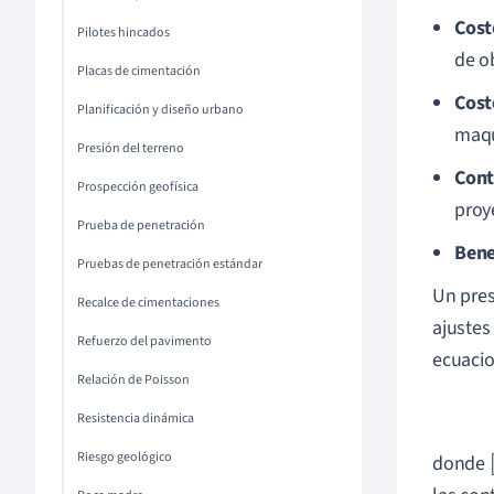
Cost
Pilotes hincados
de o
Placas de cimentación
Cost
Planificación y diseño urbano
maqu
Presión del terreno
Cont
Prospección geofísica
proy
Prueba de penetración
Bene
Pruebas de penetración estándar
Un pres
Recalce de cimentaciones
ajustes
Refuerzo del pavimento
ecuacio
Relación de Poisson
Resistencia dinámica
Riesgo geológico
donde