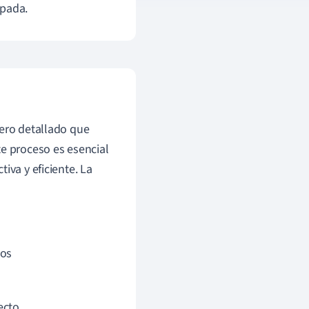
ipada.
iero detallado que
te proceso es esencial
iva y eficiente. La
vos
ecto