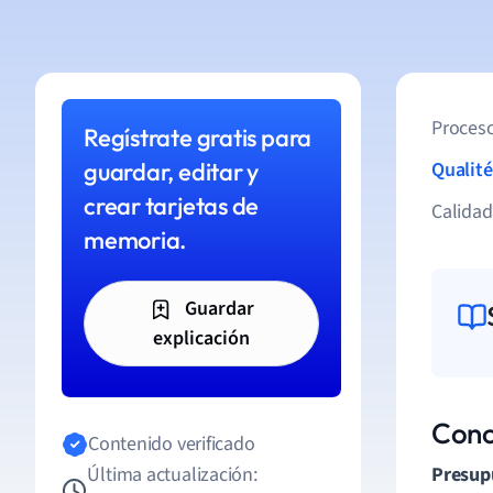
Proceso
Regístrate gratis para
guardar, editar y
Qualité
crear tarjetas de
Calida
memoria.
Guardar
explicación
Conc
Contenido verificado
Última actualización:
Presup