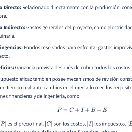
o Directo:
Relacionado directamente con la producción, com
bra.
o Indirecto:
Gastos generales del proyecto, como electricidad
inaria.
ingencias:
Fondos reservados para enfrentar gastos imprevis
ecto.
ficios:
Ganancia prevista después de cubrir todos los costos.
upuesto eficaz también posee mecanismos de revisión consta
 en tiempo real ante cambios en el mercado o en los requisito
nes financieras y de ingeniería, como
P
=
C
+
I
+
B
+
E
es el precio final,
son los costos,
los impuestos,
[
P
]
[
C
]
[
I
]
[
B