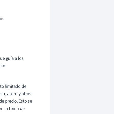
pos
ue guía a los
cto.
to limitado de
eto, acero y otros
e precio. Esto se
en la toma de