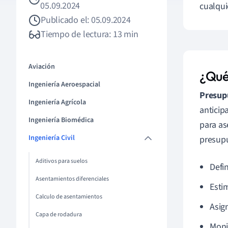
05.09.2024
cualqui
Publicado el: 05.09.2024
Tiempo de lectura: 13 min
Aviación
¿Qué
Ingeniería Aeroespacial
Presup
Ingeniería Agrícola
anticip
Ingeniería Biomédica
para as
Ingeniería Civil
presupu
Aditivos para suelos
Defi
Asentamientos diferenciales
Esti
Calculo de asentamientos
Asig
Capa de rodadura
Moni