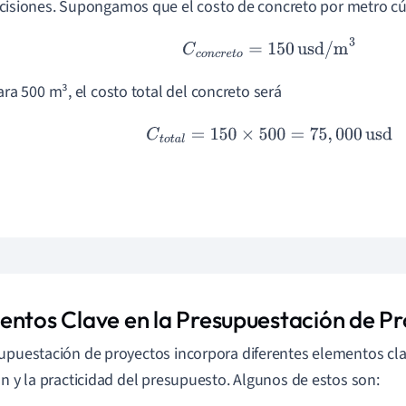
cisiones. Supongamos que el costo de concreto por metro cú
C
c
o
n
c
r
e
t
o
=
150
usd/m
3
Para 500 m³, el costo total del concreto será
C
t
o
t
a
l
=
150
×
500
=
75
,
000
usd
entos Clave en la Presupuestación de P
upuestación de proyectos incorpora diferentes elementos cl
ón y la practicidad del presupuesto. Algunos de estos son: