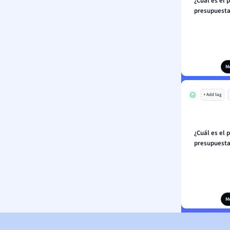
¿Cuál es el 
presupuestac
M
+ Add tag
¿Cuál es el 
presupuestac
M