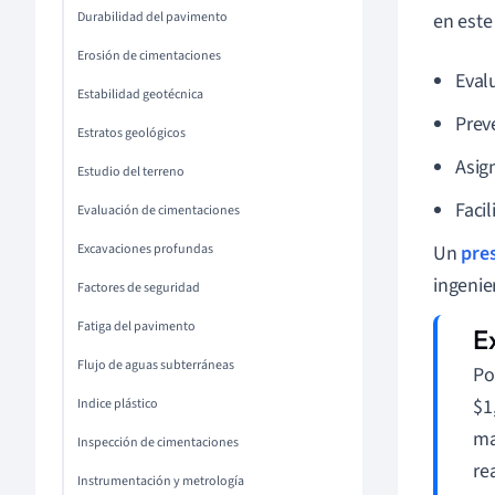
Durabilidad del pavimento
en este
Erosión de cimentaciones
Eval
Estabilidad geotécnica
Prev
Estratos geológicos
Asig
Estudio del terreno
Faci
Evaluación de cimentaciones
Excavaciones profundas
Un
pre
ingenie
Factores de seguridad
Fatiga del pavimento
Flujo de aguas subterráneas
Po
$1
Indice plástico
ma
Inspección de cimentaciones
re
Instrumentación y metrología