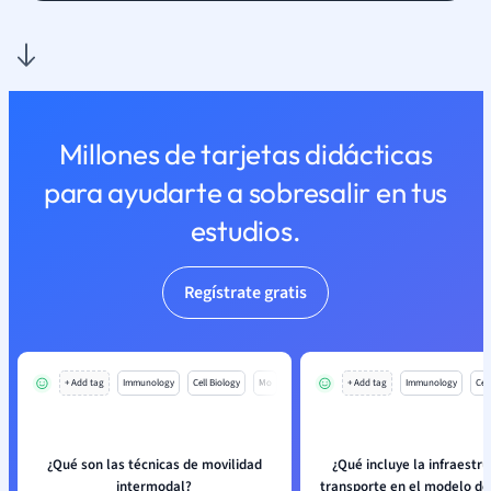
Millones de tarjetas didácticas
para ayudarte a sobresalir en tus
estudios.
Regístrate gratis
+ Add tag
Immunology
Cell Biology
Mo
+ Add tag
Immunology
Cell
¿Qué son las técnicas de movilidad
¿Qué incluye la infraestr
intermodal?
transporte en el modelo de