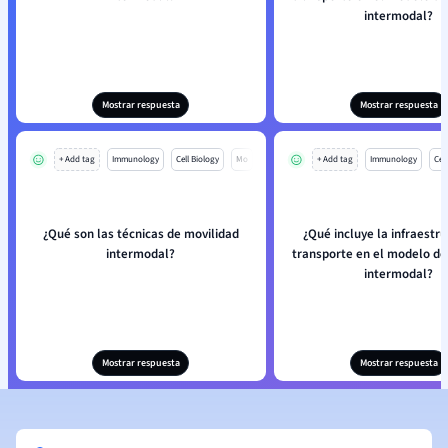
intermodal?
Mostrar respuesta
Mostrar respuesta
+ Add tag
Immunology
Cell Biology
Mo
+ Add tag
Immunology
Cell
¿Qué son las técnicas de movilidad
¿Qué incluye la infraestr
intermodal?
transporte en el modelo de
intermodal?
Mostrar respuesta
Mostrar respuesta