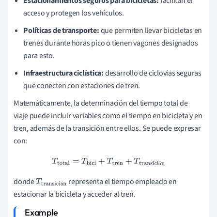
Estacionamientos seguros para bicicletas:
facilitan el
acceso y protegen los vehículos.
Políticas de transporte:
que permiten llevar bicicletas en
trenes durante horas pico o tienen vagones designados
para esto.
Infraestructura ciclística:
desarrollo de ciclovías seguras
que conecten con estaciones de tren.
Matemáticamente, la determinación del tiempo total de
viaje puede incluir variables como el tiempo en bicicleta y en
tren, además de la transición entre ellos. Se puede expresar
con:
T
total
=
T
bici
+
T
tren
+
T
transición
ó
donde
representa el tiempo empleado en
T
transici
ó
estacionar la bicicleta y acceder al tren.
ón