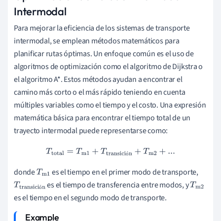
Intermodal
Para mejorar la eficiencia de los sistemas de transporte
intermodal, se emplean métodos matemáticos para
planificar rutas óptimas. Un enfoque común es el uso de
algoritmos de optimización como el algoritmo de Dijkstra o
el algoritmo A*. Estos métodos ayudan a encontrar el
camino más corto o el más rápido teniendo en cuenta
múltiples variables como el tiempo y el costo. Una expresión
matemática básica para encontrar el tiempo total de un
trayecto intermodal puede representarse como:
T
total
=
T
m1
+
T
transición
+
T
m2
+
...
ó
donde
es el tiempo en el primer modo de transporte,
T
m
es el tiempo de transferencia entre modos, y
T
transici
1
T
m
ó
es el tiempo en el segundo modo de transporte.
ón
2