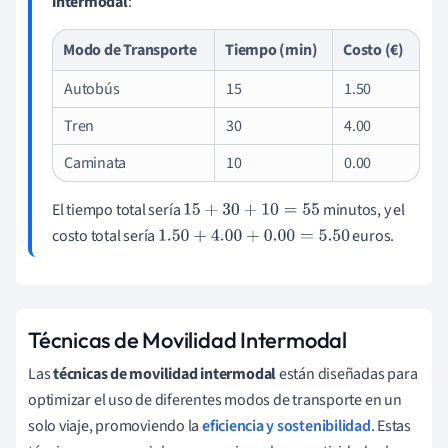
intermodal
:
Modo de Transporte
Tiempo (min)
Costo (€)
Autobús
15
1.50
Tren
30
4.00
Caminata
10
0.00
El tiempo total sería
minutos, y el
15
+
30
+
10
=
55
costo total sería
euros.
1.50
+
4.00
+
0.00
=
5.50
Técnicas de Movilidad Intermodal
Las
técnicas de movilidad intermodal
están diseñadas para
optimizar el uso de diferentes modos de transporte en un
solo viaje, promoviendo la
eficiencia y sostenibilidad
. Estas