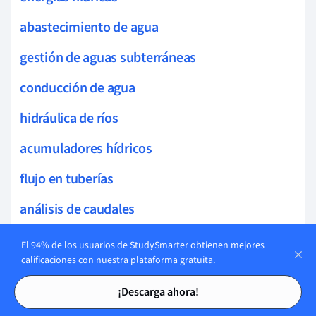
abastecimiento de agua
gestión de aguas subterráneas
conducción de agua
hidráulica de ríos
acumuladores hídricos
flujo en tuberías
análisis de caudales
Planificación y diseño urbano
El 94% de los usuarios de StudySmarter obtienen mejores
calificaciones con nuestra plataforma gratuita.
hidráulica ambiental
Tarjetas de estudio
Tarjetas de estudio
¡Descarga ahora!
distritos urbanos