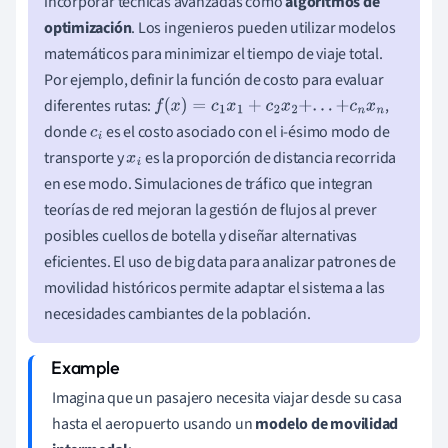
incorporar técnicas avanzadas como
algoritmos de
optimización
. Los ingenieros pueden utilizar modelos
matemáticos para minimizar el tiempo de viaje total.
Por ejemplo, definir la función de costo para evaluar
diferentes rutas:
,
f
(
x
)
=
c
1
x
1
+
c
2
x
2
+
.
.
.
+
c
n
x
n
donde
es el costo asociado con el i-ésimo modo de
c
i
transporte y
es la proporción de distancia recorrida
x
i
en ese modo. Simulaciones de tráfico que integran
teorías de red mejoran la gestión de flujos al prever
posibles cuellos de botella y diseñar alternativas
eficientes. El uso de big data para analizar patrones de
movilidad históricos permite adaptar el sistema a las
necesidades cambiantes de la población.
Imagina que un pasajero necesita viajar desde su casa
hasta el aeropuerto usando un
modelo de movilidad