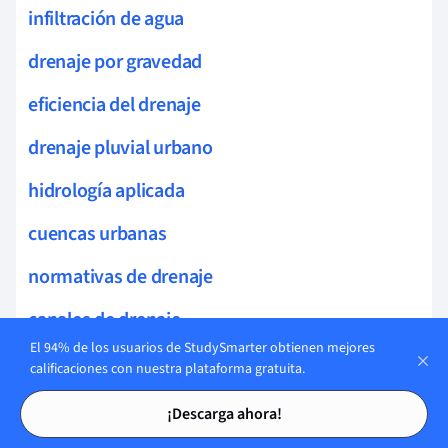
infiltración de agua
drenaje por gravedad
eficiencia del drenaje
drenaje pluvial urbano
hidrología aplicada
cuencas urbanas
normativas de drenaje
canales de drenaje
El 94% de los usuarios de StudySmarter obtienen mejores
pendiente en drenajes
calificaciones con nuestra plataforma gratuita.
Tarjetas de estudio
Tarjetas de estudio
infraestructura pluvial
¡Descarga ahora!