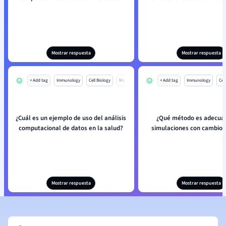
Mostrar respuesta
Mostrar respuesta
+ Add tag
Immunology
Cell Biology
Mo
+ Add tag
Immunology
Cell
¿Cuál es un ejemplo de uso del análisis
¿Qué método es adecua
computacional de datos en la salud?
simulaciones con cambios
Mostrar respuesta
Mostrar respuesta