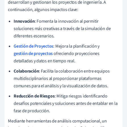
desarrollan y gestionan los proyectos de ingeniería. A
y
continuación, algunos impactos clave:
d
e
Innovación
: Fomenta la innovación al permitir
s
soluciones más creativas a través de la simulación de
p
diferentes escenarios.
u
Gestión de Proyectos
: Mejora la planificación y
é
gestión de proyectos
ofreciendo proyecciones
s
detalladas y datos en tiempo real.
d
Colaboración
: Facilita la colaboración entre equipos
el
multidisciplinarios al proporcionar plataformas
i
comunes para el análisis y la visualización de datos.
m
p
Reducción de Riesgos
: Mitiga riesgos identificando
a
desafíos potenciales y soluciones antes de entablar en la
ct
fase de producción.
o
Mediante herramientas de análisis computacional, un
(
E