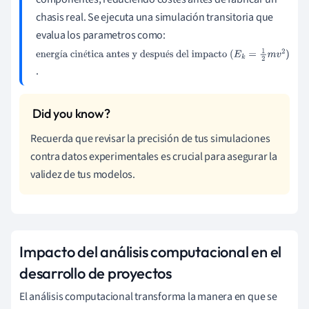
chasis real. Se ejecuta una simulación transitoria que
evalua los parametros como:
e
í
é
é
.
n
e
r
gí
Recuerda que revisar la precisión de tus simulaciones
a
contra datos experimentales es crucial para asegurar la
ci
validez de tus modelos.
n
ét
ic
a
Impacto del análisis computacional en el
a
n
desarrollo de proyectos
te
El análisis computacional transforma la manera en que se
s