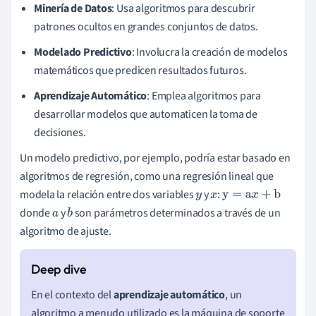
Minería de Datos
: Usa algoritmos para descubrir
patrones ocultos en grandes conjuntos de datos.
Modelado Predictivo
: Involucra la creación de modelos
matemáticos que predicen resultados futuros.
Aprendizaje Automático
: Emplea algoritmos para
desarrollar modelos que automaticen la toma de
decisiones.
Un modelo predictivo, por ejemplo, podría estar basado en
algoritmos de regresión, como una regresión lineal que
modela la relación entre dos variables
y
:
y
x
y
=
a
x
+
b
donde
y
son parámetros determinados a través de un
a
b
algoritmo de ajuste.
En el contexto del
aprendizaje automático
, un
algoritmo a menudo utilizado es la máquina de soporte