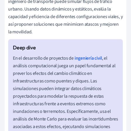
ingeniero de transporte puede simular flujos de tráfico
k
urbano. Usando datos dinámicos y estáticos, evalúa la
=
capacidad y eficiencia de diferentes configuraciones viales, y
1
así proponer soluciones que minimicen atascos y mejoren
2
la movilidad.
m
v
2
)
En el desarrollo de proyectos de
ingeniería civil
, el
análisis computacional juega un papel fundamental al
prever los efectos del cambio climático en
infraestructuras como puentes y diques. Las
simulaciones pueden integrar datos climáticos
proyectados para modelar la respuesta de estas
infraestructuras frente a eventos extremos como
inundaciones o terremotos. Específicamente, usa el
análisis de Monte Carlo para evaluar las incertidumbres
asociadas a estos efectos, ejecutando simulaciones