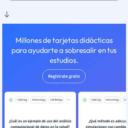
Millones de tarjetas didácticas
para ayudarte a sobresalir en tus
estudios.
Regístrate gratis
+ Add tag
Immunology
Cell Biology
Mo
+ Add tag
Immunology
Cell
¿Cuál es un ejemplo de uso del análisis
¿Qué método es adecua
computacional de datos en la salud?
simulaciones con cambios