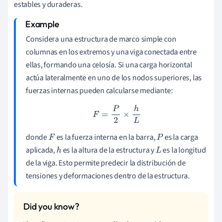
estables y duraderas.
Considera una estructura de marco simple con
columnas en los extremos y una viga conectada entre
ellas, formando una celosía. Si una carga horizontal
actúa lateralmente en uno de los nodos superiores, las
fuerzas internas pueden calcularse mediante:
F
=
P
2
×
h
L
donde
es la fuerza interna en la barra,
es la carga
F
P
aplicada,
es la altura de la estructura y
es la longitud
h
L
de la viga. Esto permite predecir la distribución de
tensiones y deformaciones dentro de la estructura.