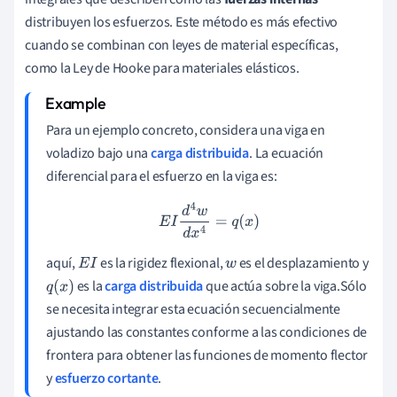
distribuyen los esfuerzos. Este método es más efectivo
cuando se combinan con leyes de material específicas,
como la Ley de Hooke para materiales elásticos.
Para un ejemplo concreto, considera una viga en
voladizo bajo una
carga distribuida
. La ecuación
diferencial para el esfuerzo en la viga es:
E
I
d
4
w
d
x
4
=
q
(
x
)
aquí,
es la rigidez flexional,
es el desplazamiento y
E
I
w
es la
carga distribuida
que actúa sobre la viga.Sólo
q
(
x
)
se necesita integrar esta ecuación secuencialmente
ajustando las constantes conforme a las condiciones de
frontera para obtener las funciones de momento flector
y
esfuerzo cortante
.