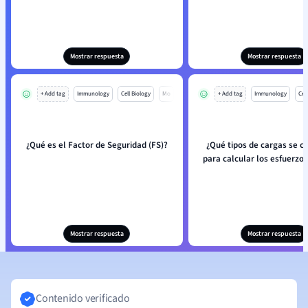
Mostrar respuesta
Mostrar respuesta
+ Add tag
Immunology
Cell Biology
Mo
+ Add tag
Immunology
Cell
¿Qué es el Factor de Seguridad (FS)?
¿Qué tipos de cargas se c
para calcular los esfuerzos
Mostrar respuesta
Mostrar respuesta
Contenido verificado