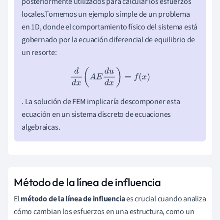
posteriormente utilizados para calcular los esfuerzos
locales.Tomemos un ejemplo simple de un problema
en 1D, donde el comportamiento físico del sistema está
gobernado por la ecuación diferencial de equilibrio de
un resorte:
d
d
x
(
A
E
d
u
d
x
)
=
f
(
x
)
. La solución de FEM implicaría descomponer esta
ecuación en un sistema discreto de ecuaciones
algebraicas.
Método de la línea de influencia
El
método de la línea de influencia
es crucial cuando analiza
cómo cambian los esfuerzos en una estructura, como un