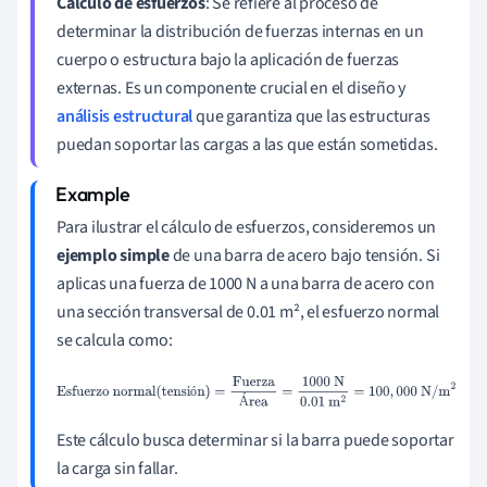
Cálculo de esfuerzos
: Se refiere al proceso de
determinar la distribución de fuerzas internas en un
cuerpo o estructura bajo la aplicación de fuerzas
externas. Es un componente crucial en el diseño y
análisis estructural
que garantiza que las estructuras
puedan soportar las cargas a las que están sometidas.
Para ilustrar el cálculo de esfuerzos, consideremos un
ejemplo simple
de una barra de acero bajo tensión. Si
aplicas una fuerza de 1000 N a una barra de acero con
una sección transversal de 0.01 m², el esfuerzo normal
se calcula como:
Esfuerzo
ó
Á
normal
(
tensión
)
=
Fuerza
Área
=
1000
N
0.01
m
2
=
100
,
000
N/
Este cálculo busca determinar si la barra puede soportar
m
2
la carga sin fallar.