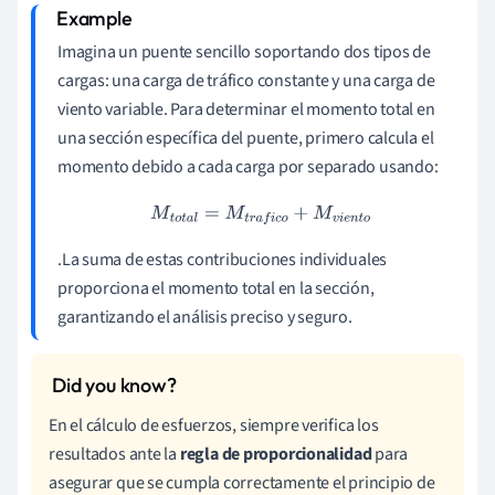
Imagina un puente sencillo soportando dos tipos de
cargas: una carga de tráfico constante y una carga de
viento variable. Para determinar el momento total en
una sección específica del puente, primero calcula el
momento debido a cada carga por separado usando:
M
t
o
t
a
l
=
M
t
r
a
f
i
c
o
+
M
v
i
e
n
t
o
.La suma de estas contribuciones individuales
proporciona el momento total en la sección,
garantizando el análisis preciso y seguro.
En el cálculo de esfuerzos, siempre verifica los
resultados ante la
regla de proporcionalidad
para
asegurar que se cumpla correctamente el principio de