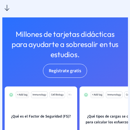
Millones de tarjetas didácticas
para ayudarte a sobresalir en tus
estudios.
Regístrate gratis
+ Add tag
Immunology
Cell Biology
Mo
+ Add tag
Immunology
Cell
¿Qué es el Factor de Seguridad (FS)?
¿Qué tipos de cargas se c
para calcular los esfuerzos