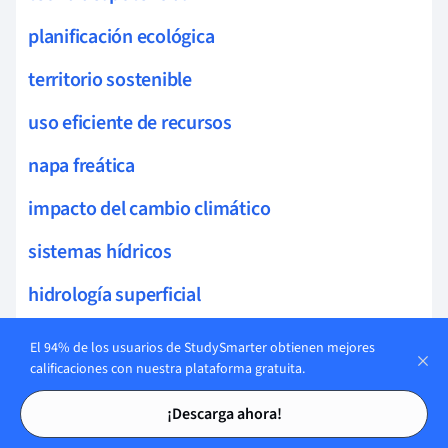
planificación ecológica
territorio sostenible
uso eficiente de recursos
napa freática
impacto del cambio climático
sistemas hídricos
hidrología superficial
recursos hidráulicos
El 94% de los usuarios de StudySmarter obtienen mejores
calificaciones con nuestra plataforma gratuita.
ingeniería fluvial
Tarjetas de estudio
Tarjetas de estudio
¡Descarga ahora!
estructuras hidráulicas