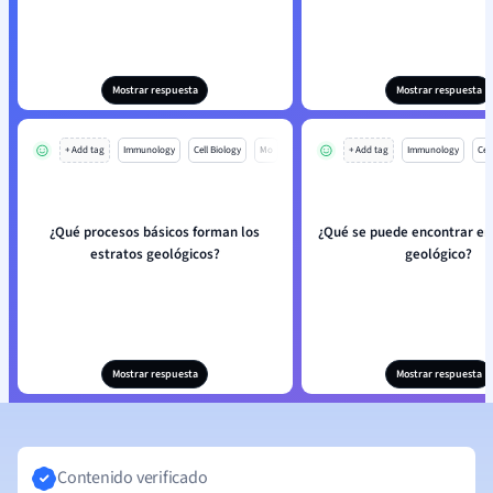
Mostrar respuesta
Mostrar respuesta
+ Add tag
Immunology
Cell Biology
Mo
+ Add tag
Immunology
Cell
¿Qué procesos básicos forman los
¿Qué se puede encontrar en
estratos geológicos?
geológico?
Mostrar respuesta
Mostrar respuesta
Contenido verificado