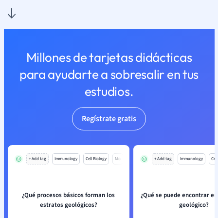
Millones de tarjetas didácticas
para ayudarte a sobresalir en tus
estudios.
Regístrate gratis
+ Add tag
Immunology
Cell Biology
Mo
+ Add tag
Immunology
Cell
¿Qué procesos básicos forman los
¿Qué se puede encontrar en
estratos geológicos?
geológico?