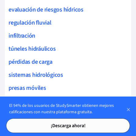
evaluación de riesgos hídricos
regulación fluvial
infiltración
túneles hidráulicos
pérdidas de carga
sistemas hidrológicos
presas móviles
infraestructura hidráulica
El 94% de los usuarios de StudySmarter obtienen mejores
calificaciones con nuestra plataforma gratuita.
sostenibilidad hídrica
Tarjetas de estudio
Tarjetas de estudio
¡Descarga ahora!
fenómenos de cavitación