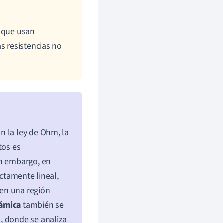
s que usan
as resistencias no
n la ley de Ohm, la
tos es
in embargo, en
ictamente lineal,
en una región
námica
también se
, donde se analiza