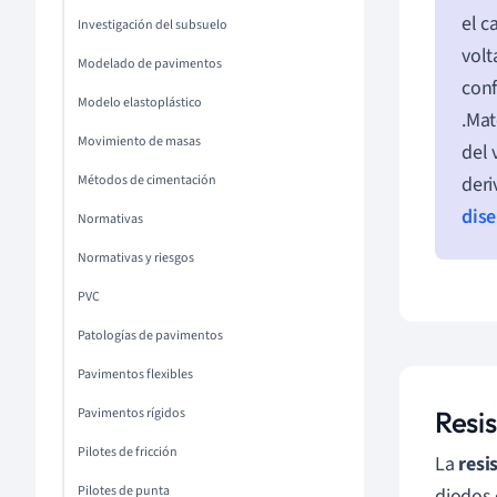
el c
Investigación del subsuelo
volt
Modelado de pavimentos
conf
Modelo elastoplástico
.Mat
Movimiento de masas
del 
Métodos de cimentación
deri
dise
Normativas
Normativas y riesgos
PVC
Patologías de pavimentos
Pavimentos flexibles
Pavimentos rígidos
Resis
Pilotes de fricción
La
resi
Pilotes de punta
diodos 