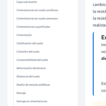
Capa subrasante
cambio 
Cimentaciones en suelos arcillosos
la resi
la resi
Cimentaciones en suelos arenosos
realist
Cimentaciones superficiales
Cimentación
Clasificación del suelo
Im
vo
Cohesión del suelo
di
Compresibilidad del suelo
Deformación del terreno
Dilatancia del suelo
Es
Diseño de mezclas asfálticas
co
Drenaje
Drenaje en cimentaciones