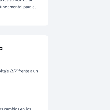
fundamental para el
a
oltaje
frente a un
Δ
V
ños cambios en los