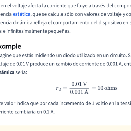
en el voltaje afecta la corriente que fluye a través del compo
stencia
estática
, que se calcula sólo con valores de voltaje y co
stencia dinámica refleja el comportamiento del dispositivo en
as e infinitesimalmente pequeñas.
agine que estás midiendo un diodo utilizado en un circuito. S
ltaje de 0.01 V produce un cambio de corriente de 0.001 A, en
námica
sería:
r
d
=
0.01
V
0.001
A
=
10
ohms
te valor indica que por cada incremento de 1 voltio en la tensi
rriente cambiaría en 0.1 A.