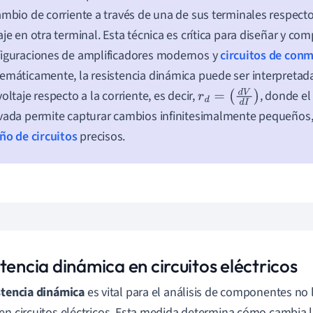
ambio de corriente a través de una de sus terminales respect
aje en otra terminal. Esta técnica es crítica para diseñar y co
iguraciones de amplificadores modernos y
circuitos de con
emáticamente, la resistencia dinámica puede ser interpretad
voltaje respecto a la corriente, es decir,
, donde e
r
d
=
(
d
V
d
I
)
vada permite capturar cambios infinitesimalmente pequeños, 
ño de circuitos
precisos.
tencia dinámica en circuitos eléctricos
stencia dinámica
es vital para el análisis de componentes no 
en circuitos eléctricos. Esta medida determina cómo cambia l