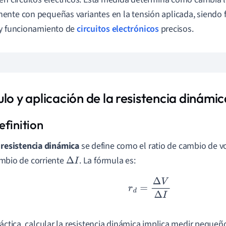
nte con pequeñas variantes en la tensión aplicada, siendo 
 y funcionamiento de
circuitos electrónicos
precisos.
lo y aplicación de la resistencia dinámic
a
resistencia dinámica
se define como el ratio de cambio de v
mbio de corriente
. La fórmula es:
Δ
I
r
d
=
Δ
V
Δ
I
ráctica, calcular la resistencia dinámica implica medir peque