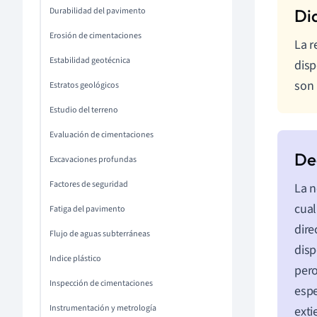
Durabilidad del pavimento
Erosión de cimentaciones
La r
Estabilidad geotécnica
disp
son 
Estratos geológicos
Estudio del terreno
Evaluación de cimentaciones
Excavaciones profundas
Factores de seguridad
La 
cual
Fatiga del pavimento
dire
Flujo de aguas subterráneas
disp
Indice plástico
pero
Inspección de cimentaciones
espe
Instrumentación y metrología
exti