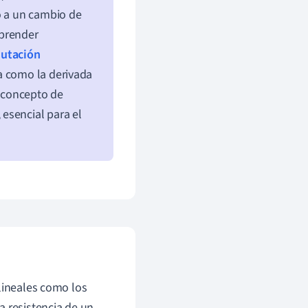
o a un cambio de
mprender
mutación
a como la derivada
l concepto de
esencial para el
lineales como los
a resistencia de un