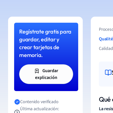
Proceso
Regístrate gratis para
guardar, editar y
Qualité
crear tarjetas de
Calida
memoria.
Guardar
explicación
Qué 
Contenido verificado
Última actualización:
La resi