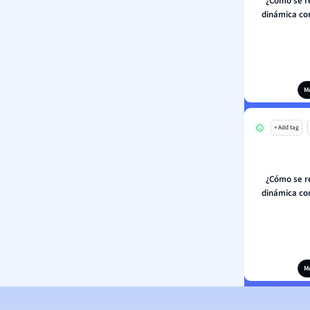
¿Cómo se re
dinámica con
M
+ Add tag
¿Cómo se re
dinámica con
M