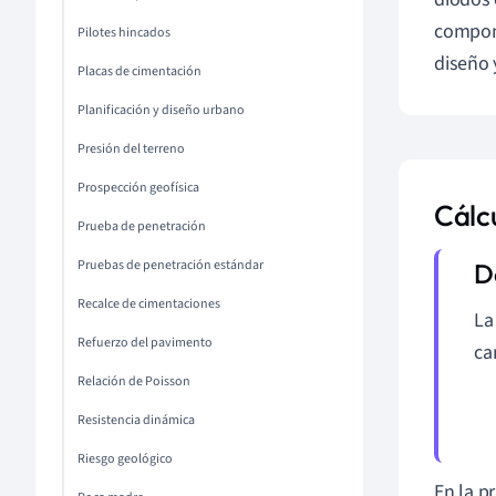
compone
Pilotes hincados
diseño
Placas de cimentación
Planificación y diseño urbano
Presión del terreno
Prospección geofísica
Cálcu
Prueba de penetración
Pruebas de penetración estándar
Recalce de cimentaciones
L
Refuerzo del pavimento
ca
Relación de Poisson
Resistencia dinámica
Riesgo geológico
En la p