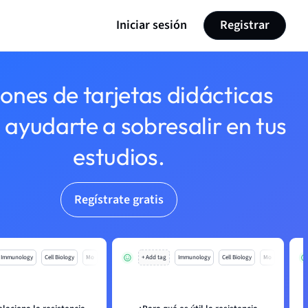
Iniciar sesión
Registrar
lones de tarjetas didácticas
 ayudarte a sobresalir en tus
estudios.
Regístrate gratis
Immunology
Cell Biology
Mo
+ Add tag
Immunology
Cell Biology
Mo