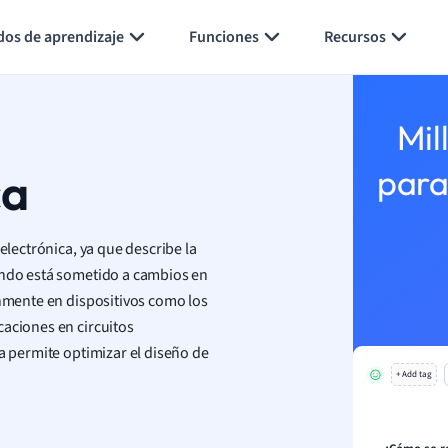
Generar tarjetas de aprendizaje
Resumir página
dos de aprendizaje
Funciones
Recursos
Mil
ca
para
electrónica, ya que describe la
uando está sometido a cambios en
únmente en dispositivos como los
caciones en circuitos
ca permite optimizar el diseño de
+ Add tag