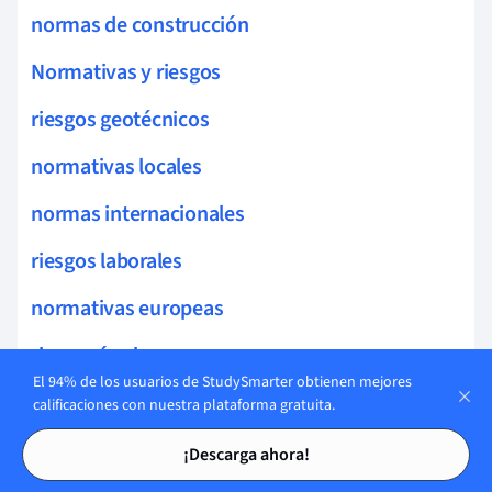
normas de construcción
Normativas y riesgos
riesgos geotécnicos
normativas locales
normas internacionales
riesgos laborales
normativas europeas
riesgo sísmico
El 94% de los usuarios de StudySmarter obtienen mejores
riesgos climáticos
calificaciones con nuestra plataforma gratuita.
Tarjetas de estudio
Tarjetas de estudio
normativa seguridad
¡Descarga ahora!