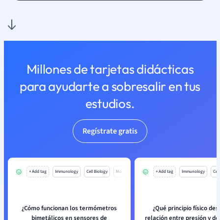
Millones de tarjetas didácticas
para ayudarte a sobresalir en tus
estudios.
Regístrate gratis
+ Add tag
Immunology
Cell Biology
Mo
+ Add tag
Immunology
Cell
¿Cómo funcionan los termómetros
¿Qué principio físico des
bimetálicos en sensores de
relación entre presión y d