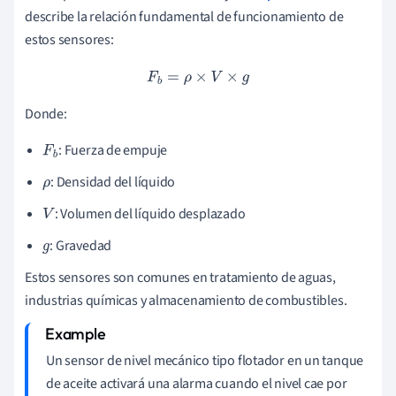
describe la relación fundamental de funcionamiento de
estos sensores:
F
b
=
ρ
×
V
×
g
Donde:
: Fuerza de empuje
F
b
: Densidad del líquido
ρ
: Volumen del líquido desplazado
V
: Gravedad
g
Estos sensores son comunes en tratamiento de aguas,
industrias químicas y almacenamiento de combustibles.
Un sensor de nivel mecánico tipo flotador en un tanque
de aceite activará una alarma cuando el nivel cae por