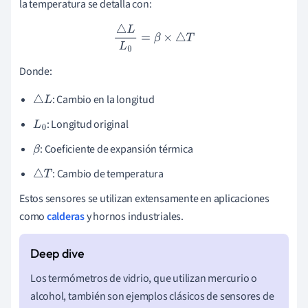
la temperatura se detalla con:
△
L
L
0
=
β
×
△
T
Donde:
: Cambio en la longitud
△
L
: Longitud original
L
0
: Coeficiente de expansión térmica
β
: Cambio de temperatura
△
T
Estos sensores se utilizan extensamente en aplicaciones
como
calderas
y hornos industriales.
Los termómetros de vidrio, que utilizan mercurio o
alcohol, también son ejemplos clásicos de sensores de