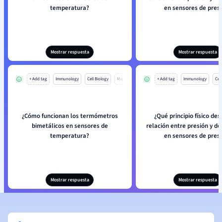
temperatura?
en sensores de pres
Mostrar respuesta
Mostrar respuesta
+ Add tag
Immunology
Cell Biology
Mo
+ Add tag
Immunology
Cell
¿Cómo funcionan los termómetros
¿Qué principio físico des
bimetálicos en sensores de
relación entre presión y d
temperatura?
en sensores de pres
Mostrar respuesta
Mostrar respuesta