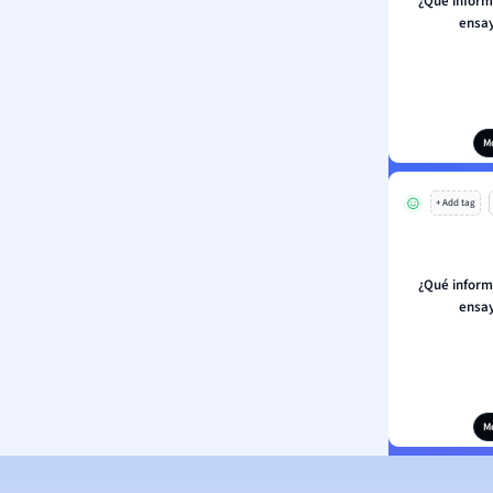
¿Qué inform
ensay
M
+ Add tag
¿Qué inform
ensay
M