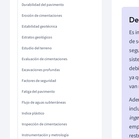
Durabilidad del pavimento
Erosión de cimentaciones
Estabilidad geotécnica
Es i
Estratos geológicos
de s
Estudio del terreno
segu
sist
Evaluación de cimentaciones
debi
Excavaciones profundas
ya q
Factores de seguridad
van 
Fatiga del pavimento
Adem
Flujo de aguas subterráneas
incl
Indice plástico
inge
Inspección de cimentaciones
empl
rest
Instrumentación y metrología