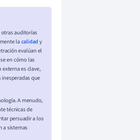
 otras auditorías
namente la
calidad
y
tración evalúan el
ose en cómo las
n externa es clave,
es inesperadas que
nología. A menudo,
te técnicas de
tar persuadir a los
n a sistemas