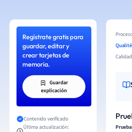
Proceso
Regístrate gratis para
guardar, editar y
Qualité
crear tarjetas de
Calida
memoria.
Guardar
explicación
Prue
Contenido verificado
Última actualización:
Prueba