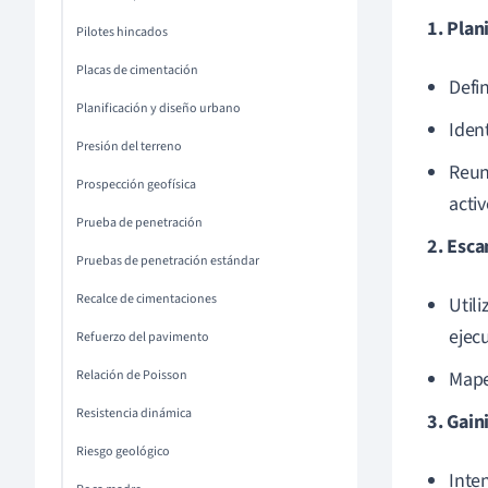
1. Plan
Pilotes hincados
Placas de cimentación
Defin
Planificación y diseño urbano
Ident
Presión del terreno
Reun
Prospección geofísica
activ
Prueba de penetración
2. Esca
Pruebas de penetración estándar
Recalce de cimentaciones
Utili
ejec
Refuerzo del pavimento
Relación de Poisson
Mape
Resistencia dinámica
3. Gain
Riesgo geológico
Inte