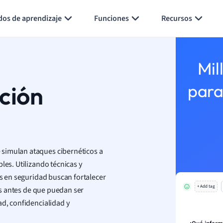
Generar tarjetas de aprendizaje
Resumir página
dos de aprendizaje
Funciones
Recursos
Mil
ción
para
 simulan ataques cibernéticos a
les. Utilizando técnicas y
os en seguridad buscan fortalecer
+ Add tag
les antes de que puedan ser
ad, confidencialidad y