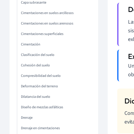
Capa subrasante
Cimentaciones en suelos arcillosos
La
Cimentaciones en suelos arenosos
si
Cimentaciones superficiales
ex
Cimentación
Clasificación del suelo
Un
Cohesión del suelo
ob
Compresibilidad del suelo
Deformación del terreno
Dilatancia del suelo
Diseño de mezclas asfálticas
Cons
Drenaje
evit
Drenaje en cimentaciones