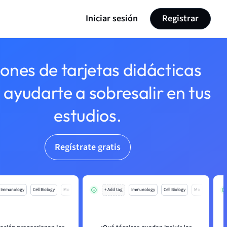
Iniciar sesión
Registrar
lones de tarjetas didácticas
 ayudarte a sobresalir en tus
estudios.
Regístrate gratis
Immunology
Cell Biology
Mo
+ Add tag
Immunology
Cell Biology
Mo