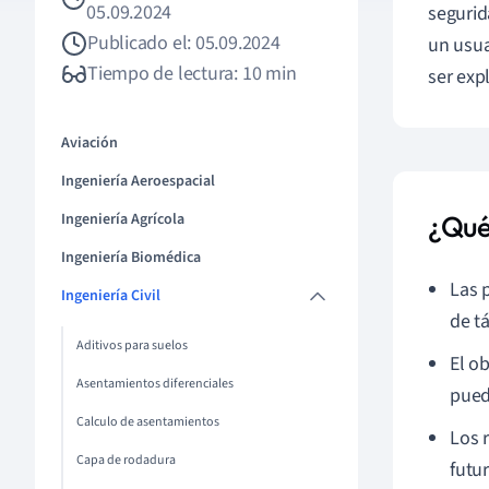
05.09.2024
segurid
Publicado el: 05.09.2024
un usua
Tiempo de lectura: 10 min
ser exp
Aviación
Ingeniería Aeroespacial
Ingeniería Agrícola
¿Qué
Ingeniería Biomédica
Las 
Ingeniería Civil
de t
Aditivos para suelos
El ob
Asentamientos diferenciales
pued
Calculo de asentamientos
Los 
Capa de rodadura
futur