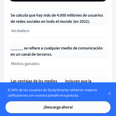
Se calcula que hay más de 4.000 millones de usuarios
de redes sociales en todo el mundo (en 2022).
Verdadero
______
se refiere a cualquier medio de comunicación
en un canal de terceros.
Medios ganados
Las ventajas de los medios ___ incluyen que la
empresa puede controlar fácilmente el mensaje y la
El 94% de los usuarios de StudySmarter obtienen mejores
escala del anuncio.
calificaciones con nuestra plataforma gratuita.
Tarjetas de estudio
Tarjetas de estudio
pagado
¡Descarga ahora!