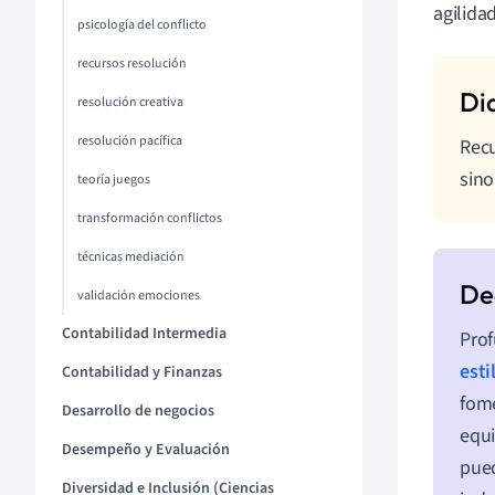
agilida
psicología del conflicto
recursos resolución
resolución creativa
resolución pacífica
Recu
sino
teoría juegos
transformación conflictos
técnicas mediación
validación emociones
Contabilidad Intermedia
Prof
esti
Contabilidad y Finanzas
fome
Desarrollo de negocios
equi
Desempeño y Evaluación
pued
Diversidad e Inclusión (Ciencias