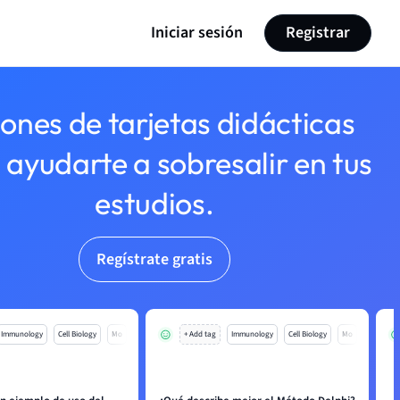
Iniciar sesión
Registrar
lones de tarjetas didácticas
 ayudarte a sobresalir en tus
estudios.
Regístrate gratis
Immunology
Cell Biology
Mo
+ Add tag
Immunology
Cell Biology
Mo