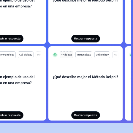
un ejemplo de uso del
¿Qué describe mejor el Método Delphi?
¿
o en una empresa?
ostrar respuesta
Mostrar respuesta
Immunology
Cell Biology
Mo
+ Add tag
Immunology
Cell Biology
Mo
un ejemplo de uso del
¿Qué describe mejor el Método Delphi?
¿
o en una empresa?
ostrar respuesta
Mostrar respuesta