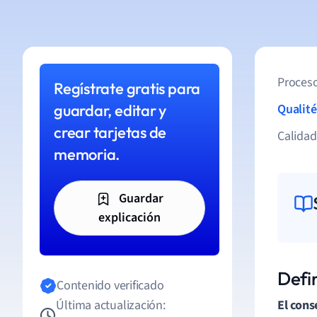
Proceso
Regístrate gratis para
guardar, editar y
Qualité
crear tarjetas de
Calida
memoria.
Guardar
explicación
Defi
Contenido verificado
Última actualización:
El con