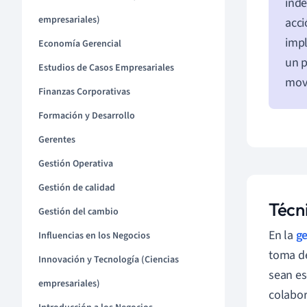
inde
empresariales)
acci
imp
Economía Gerencial
un p
Estudios de Casos Empresariales
move
Finanzas Corporativas
Formación y Desarrollo
Gerentes
Gestión Operativa
Gestión de calidad
Técn
Gestión del cambio
En la
ge
Influencias en los Negocios
toma de
Innovación y Tecnología (Ciencias
sean es
empresariales)
colabor