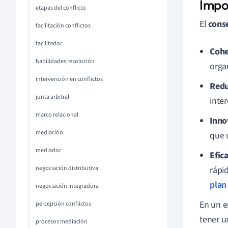
Impo
etapas del conflicto
El
cons
facilitación conflictos
facilitador
Cohe
habilidades resolución
orga
intervención en conflictos
Redu
junta arbitral
inte
marco relacional
Inno
mediación
que 
mediador
Efic
negociación distributiva
rápi
plan
negociación integradora
En un e
percepción conflictos
tener u
procesos mediación