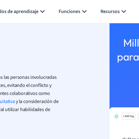
Generar tarjetas de aprendizaje
Resumir página
dos de aprendizaje
Funciones
Recursos
Mil
para
as las personas involucradas
s, evitando el conflicto y
ntes colaborativos como
uitativa
y la consideración de
al utilizar habilidades de
+ Add tag