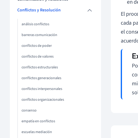
en d
Conflictos y Resolución
El proc
cada pa
análisis conflictos
el cons
barreras comunicación
acuerdo
conflictos de poder
conflictos de valores
Po
conflictos estructurales
co
conflictos generacionales
mi
conflictos interpersonales
so
conflictos organizacionales
consenso
empatía en conflictos
escuelas mediación