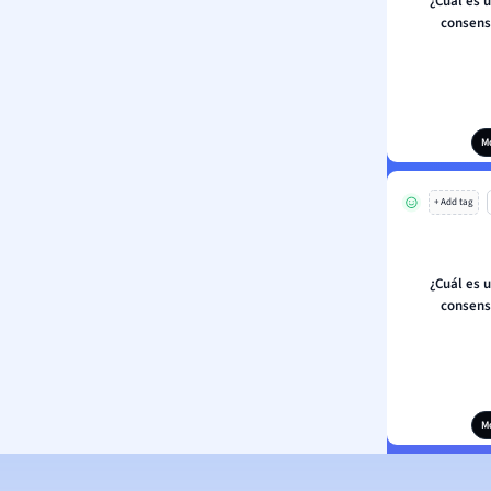
¿Cuál es 
consens
M
+ Add tag
¿Cuál es 
consens
M