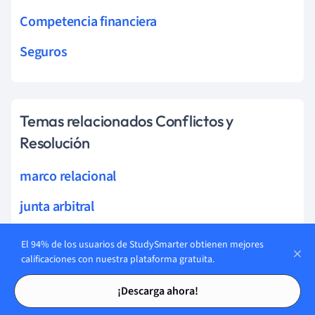
Competencia financiera
Seguros
Temas relacionados Conflictos y
Resolución
marco relacional
junta arbitral
mediación
El 94% de los usuarios de StudySmarter obtienen mejores
calificaciones con nuestra plataforma gratuita.
consenso
Tarjetas de estudio
Tarjetas de estudio
¡Descarga ahora!
escuelas mediación