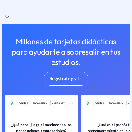
Millones de tarjetas didácticas
para ayudarte a sobresalir en tus
estudios.
Regístrate gratis
+ Add tag
Immunology
Cell Biology
Mo
+ Add tag
Immunology
Cell
¿Qué papel juega el mediador en las
¿Cuál es el propósito
negociaciones empresariales?
reencuadramiento en la m