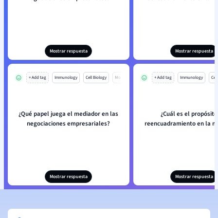
Mostrar respuesta
Mostrar respuesta
+ Add tag
Immunology
Cell Biology
Mo
+ Add tag
Immunology
Cell
¿Qué papel juega el mediador en las
¿Cuál es el propósito
negociaciones empresariales?
reencuadramiento en la m
Mostrar respuesta
Mostrar respuesta