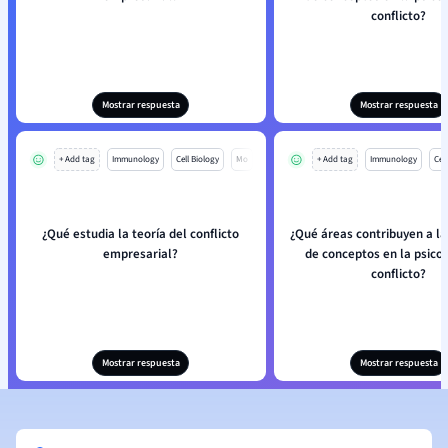
conflicto?
Mostrar respuesta
Mostrar respuesta
+ Add tag
Immunology
Cell Biology
Mo
+ Add tag
Immunology
Cell
¿Qué estudia la teoría del conflicto
¿Qué áreas contribuyen a l
empresarial?
de conceptos en la psicol
conflicto?
Mostrar respuesta
Mostrar respuesta