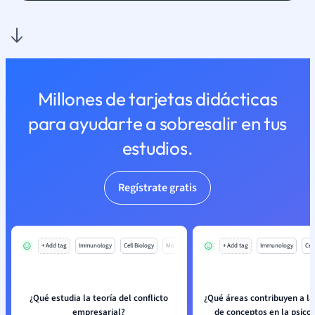
Millones de tarjetas didácticas
para ayudarte a sobresalir en tus
estudios.
Regístrate gratis
+ Add tag
Immunology
Cell Biology
Mo
+ Add tag
Immunology
Cell
¿Qué estudia la teoría del conflicto
¿Qué áreas contribuyen a l
empresarial?
de conceptos en la psicol