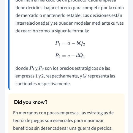
debe decidir si bajar el precio para competir por la cuota
de mercado o mantenerlo estable. Las decisiones están
interrelacionadas y se pueden modelar mediante curvas
de reacción como la siguente formula:
P
1
=
a
−
b
Q
2
P
2
=
c
−
d
Q
1
donde
y
son los precios estratégicos de las
P
1
P
2
empresas 1 y 2, respectivamente, y
representa las
Q
cantidades respectivamente.
En mercados con pocas empresas, las estrategias de
teoría de juegos son esenciales para maximizar
beneficios sin desencadenar una guerra de precios.