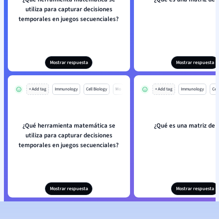
utiliza para capturar decisiones
temporales en juegos secuenciales?
Mostrar respuesta
Mostrar respuesta
+ Add tag
Immunology
Cell Biology
Mo
+ Add tag
Immunology
Cell
¿Qué herramienta matemática se
¿Qué es una matriz de 
utiliza para capturar decisiones
temporales en juegos secuenciales?
Mostrar respuesta
Mostrar respuesta