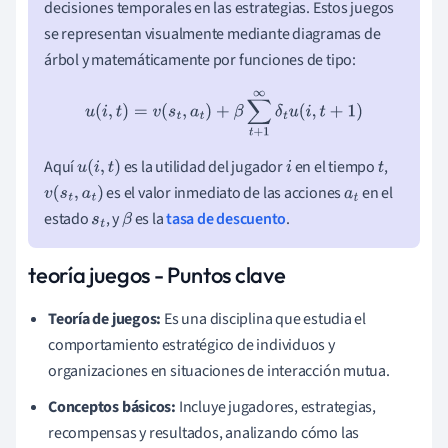
decisiones temporales en las estrategias. Estos juegos
se representan visualmente mediante diagramas de
árbol y matemáticamente por funciones de tipo:
u
(
i
,
t
)
=
v
(
s
t
,
a
t
)
+
β
∑
t
+
1
∞
δ
t
u
(
i
,
t
+
1
)
Aquí
es la utilidad del jugador
en el tiempo
,
u
(
i
,
t
)
i
t
es el valor inmediato de las acciones
en el
v
(
s
t
,
a
t
)
a
t
estado
, y
es la
tasa de descuento
.
s
t
β
teoría juegos - Puntos clave
Teoría de juegos:
Es una disciplina que estudia el
comportamiento estratégico de individuos y
organizaciones en situaciones de interacción mutua.
Conceptos básicos:
Incluye jugadores, estrategias,
recompensas y resultados, analizando cómo las