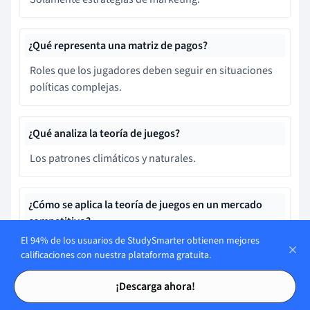
¿Qué representa una matriz de pagos?
Roles que los jugadores deben seguir en situaciones
políticas complejas.
¿Qué analiza la teoría de juegos?
Los patrones climáticos y naturales.
¿Cómo se aplica la teoría de juegos en un mercado
competitivo?
El 94% de los usuarios de StudySmarter obtienen mejores
Evalúa decisiones y reacciones entre competidores.
calificaciones con nuestra plataforma gratuita.
Tarjetas de estudio
Tarjetas de estudio
¡Descarga ahora!
Aprende más rápido con las