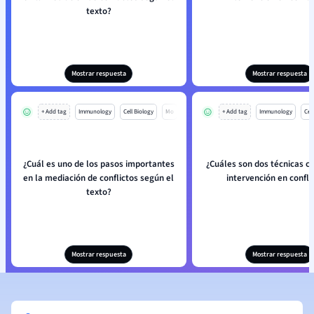
texto?
Mostrar respuesta
Mostrar respuesta
+ Add tag
Immunology
Cell Biology
Mo
+ Add tag
Immunology
Cell
¿Cuál es uno de los pasos importantes
¿Cuáles son dos técnicas 
en la mediación de conflictos según el
intervención en confli
texto?
Mostrar respuesta
Mostrar respuesta