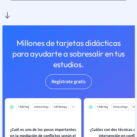
Millones de tarjetas didácticas
para ayudarte a sobresalir en tus
estudios.
Regístrate gratis
+ Add tag
Immunology
Cell Biology
Mo
+ Add tag
Immunology
Cell
¿Cuál es uno de los pasos importantes
¿Cuáles son dos técnicas 
en la mediación de conflictos según el
intervención en confli