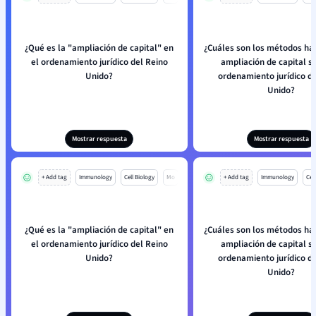
¿Qué es la "ampliación de capital" en
¿Cuáles son los métodos ha
el ordenamiento jurídico del Reino
ampliación de capital s
Unido?
ordenamiento jurídico de
Unido?
Mostrar respuesta
Mostrar respuesta
+ Add tag
Immunology
Cell Biology
Mo
+ Add tag
Immunology
Cell
¿Qué es la "ampliación de capital" en
¿Cuáles son los métodos ha
el ordenamiento jurídico del Reino
ampliación de capital s
Unido?
ordenamiento jurídico de
Unido?