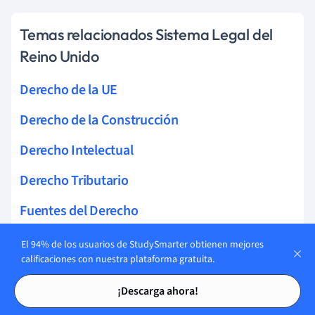
Temas relacionados Sistema Legal del
Reino Unido
Derecho de la UE
Derecho de la Construcción
Derecho Intelectual
Derecho Tributario
Fuentes del Derecho
Derecho consuetudinario
El 94% de los usuarios de StudySmarter obtienen mejores
calificaciones con nuestra plataforma gratuita.
Derecho Estatutario
Tarjetas de estudio
Tarjetas de estudio
¡Descarga ahora!
Derecho y Moralidad