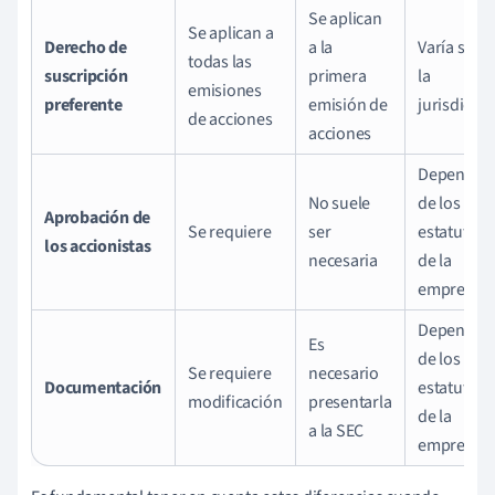
Se aplican
Se aplican a
Derecho de
a la
Varía segú
todas las
suscripción
primera
la
emisiones
preferente
emisión de
jurisdicci
de acciones
acciones
Depende
No suele
de los
Aprobación de
Se requiere
ser
estatutos
los accionistas
necesaria
de la
empresa
Depende
Es
de los
Se requiere
necesario
Documentación
estatutos
modificación
presentarla
de la
a la SEC
empresa