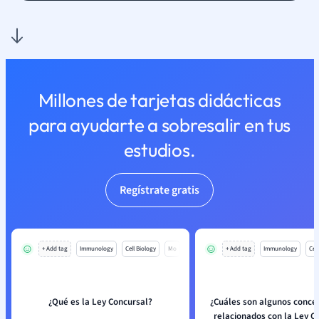
Millones de tarjetas didácticas
para ayudarte a sobresalir en tus
estudios.
Regístrate gratis
+ Add tag
Immunology
Cell Biology
Mo
+ Add tag
Immunology
Cell
¿Qué es la Ley Concursal?
¿Cuáles son algunos conce
relacionados con la Ley C