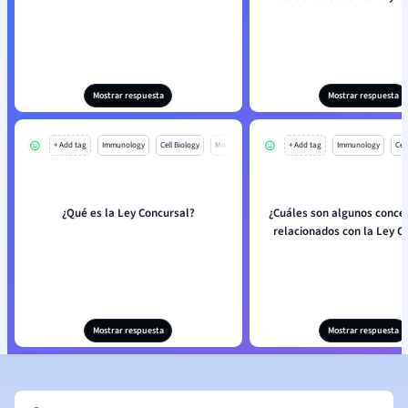
Mostrar respuesta
Mostrar respuesta
+ Add tag
Immunology
Cell Biology
Mo
+ Add tag
Immunology
Cell
¿Qué es la Ley Concursal?
¿Cuáles son algunos conce
relacionados con la Ley C
Mostrar respuesta
Mostrar respuesta