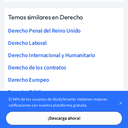
Temas similares en Derecho
Derecho Penal del Reino Unido
Derecho Laboral
Derecho Internacional y Humanitario
Derecho de los contratos
Derecho Europeo
Derecho Público
El 94% de los usuarios de StudySmarter obtienen mejores
Derecho Civil
calificaciones con nuestra plataforma gratuita.
Tarjetas de estudio
Tarjetas de estudio
Derecho Social
¡Descarga ahora!