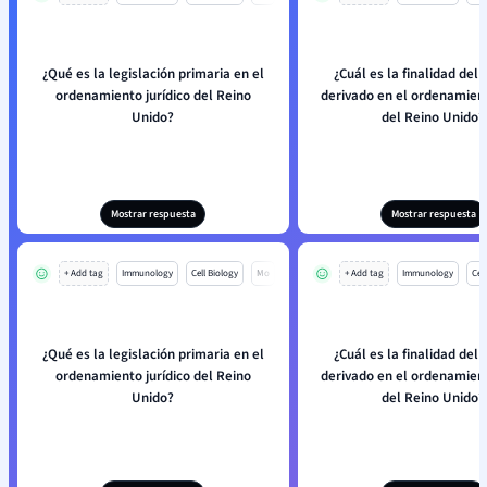
¿Qué es la legislación primaria en el
¿Cuál es la finalidad del
ordenamiento jurídico del Reino
derivado en el ordenamient
Unido?
del Reino Unido?
Mostrar respuesta
Mostrar respuesta
+ Add tag
Immunology
Cell Biology
Mo
+ Add tag
Immunology
Cell
¿Qué es la legislación primaria en el
¿Cuál es la finalidad del
ordenamiento jurídico del Reino
derivado en el ordenamient
Unido?
del Reino Unido?