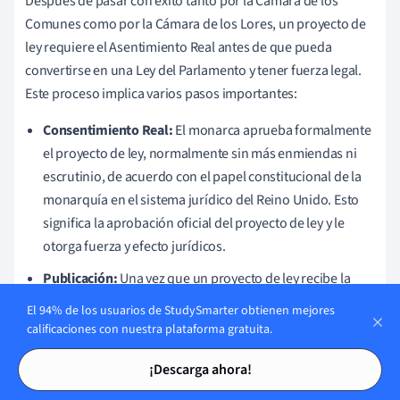
Después de pasar con éxito tanto por la Cámara de los
Comunes como por la Cámara de los Lores, un proyecto de
ley requiere el Asentimiento Real antes de que pueda
convertirse en una Ley del Parlamento y tener fuerza legal.
Este proceso implica varios pasos importantes:
Consentimiento Real:
El monarca aprueba formalmente
el proyecto de ley, normalmente sin más enmiendas ni
escrutinio, de acuerdo con el papel constitucional de la
monarquía en el sistema jurídico del Reino Unido. Esto
significa la aprobación oficial del proyecto de ley y le
otorga fuerza y efecto jurídicos.
Publicación:
Una vez que un proyecto de ley recibe la
sanción real, se publica y se pone a disposición del
El 94% de los usuarios de StudySmarter obtienen mejores
público. Esto garantiza que los particulares, las
calificaciones con nuestra plataforma gratuita.
empresas, las autoridades públicas y los profesionales
Tarjetas de estudio
Tarjetas de estudio
¡Descarga ahora!
del Derecho conozcan la nueva legislación y puedan
seguir sus disposiciones según proceda.