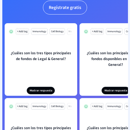
Regístrate gratis
+ Add tag
Immunology
Cell Biology
Mo
+ Add tag
Immunology
Cell
¿Cuáles son los tres tipos principales
¿Cuáles son los principale
de fondos de Legal & General?
fondos disponibles en L
General?
Mostrar respuesta
Mostrar respuesta
+ Add tag
Immunology
Cell Biology
Mo
+ Add tag
Immunology
Cell
¿Cuáles son los tres tipos principales
¿Cuáles son los principale