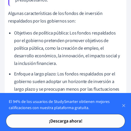
Algunas características de los fondos de inversión
respaldados por los gobiernos son:
Objetivos de política pública: Los fondos respaldados
por el gobierno pretenden promover objetivos de
política pública, como la creación de empleo, el
desarrollo económico, la innovación, el impacto social y
la inclusión financiera.
Enfoque a largo plazo: Los fondos respaldados por el
gobierno suelen adoptar un horizonte de inversión a
largo plazo y se preocupan menos por las fluctuaciones
del mercado a corto plazo en comparación con los
El 94% de los usuarios de StudySmarter obtienen mejores
fondos de inversión privados.
calificaciones con nuestra plataforma gratuita.
Oportunidades de coinversión: Al invertir junto a
Tarjetas de estudio
Tarjetas de estudio
¡Descarga ahora!
inversores privados, los fondos respaldados por el
gobierno pueden catalizar inversiones privadas