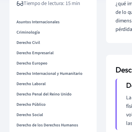
Tiempo de lectura: 15 min
¿qué im
de lo q
dimensi
Asuntos Internacionales
pérdida
Criminología
Derecho Civil
Derecho Empresarial
Derecho Europeo
Desci
Derecho Internacional y Humanitario
Derecho Laboral
Derecho Penal del Reino Unido
La
Derecho Público
fí
vo
Derecho Social
la
Derecho de los Derechos Humanos