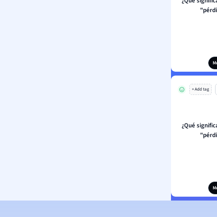
¿Qué signifi
"pérd
M
+ Add tag
¿Qué signifi
"pérd
M