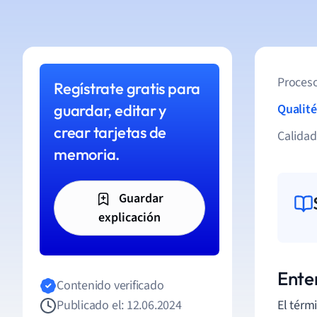
Proceso
Regístrate gratis para
guardar, editar y
Qualité
crear tarjetas de
Calida
memoria.
Guardar
explicación
Ente
Contenido verificado
Publicado el: 12.06.2024
El térm