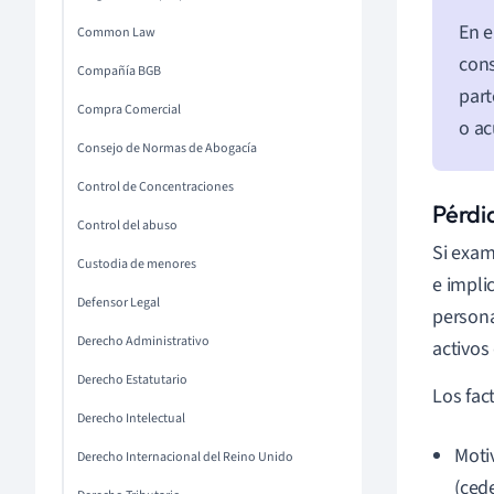
En e
Common Law
cons
Compañía BGB
part
Compra Comercial
o ac
Consejo de Normas de Abogacía
Control de Concentraciones
Pérdi
Control del abuso
Si exam
Custodia de menores
e impli
Defensor Legal
persona
Derecho Administrativo
activos 
Derecho Estatutario
Los fac
Derecho Intelectual
Moti
Derecho Internacional del Reino Unido
(cede