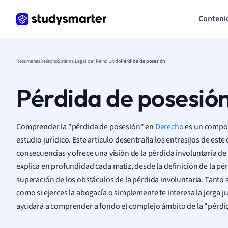
Conteni
Resumenes
Derecho
Sistema Legal del Reino Unido
Pérdida de posesión
Pérdida de posesió
Comprender la "pérdida de posesión" en
Derecho
es un compon
estudio jurídico. Este artículo desentraña los entresijos de est
consecuencias y ofrece una visión de la pérdida involuntaria d
explica en profundidad cada matiz, desde la definición de la pé
superación de los obstáculos de la pérdida involuntaria. Tanto 
como si ejerces la abogacía o simplemente te interesa la jerga ju
ayudará a comprender a fondo el complejo ámbito de la "pérdi