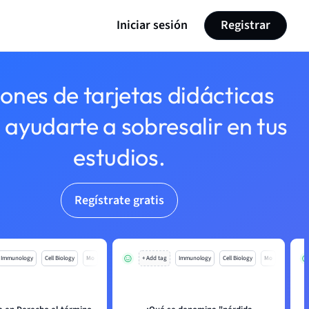
Iniciar sesión
Registrar
lones de tarjetas didácticas
 ayudarte a sobresalir en tus
estudios.
Regístrate gratis
Immunology
Cell Biology
Mo
+ Add tag
Immunology
Cell Biology
Mo