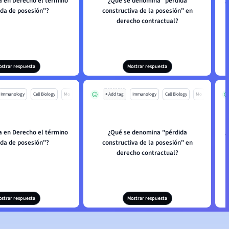
ca en Derecho el término
¿Qué se denomina "pérdida
¿
ida de posesión"?
constructiva de la posesión" en
derecho contractual?
ostrar respuesta
Mostrar respuesta
Immunology
Cell Biology
Mo
+ Add tag
Immunology
Cell Biology
Mo
ca en Derecho el término
¿Qué se denomina "pérdida
¿
ida de posesión"?
constructiva de la posesión" en
derecho contractual?
ostrar respuesta
Mostrar respuesta