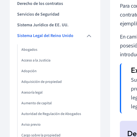
Derecho de los contratos
Para co
contrat
Servicios de Seguridad
ejempli
Sistema Jurídico de EE. UU.
Sistema Legal del Reino Unido
En camb
posesió
Abogados
introdu
Acceso a la Justicia
Adopción
Su
Adquisición de propiedad
pr
Asesoría legal
le
Aumento de capital
le
Autoridad de Regulación de Abogados
Aviso previo
Cargo sobre la propiedad