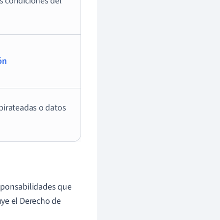
s condiciones del
ón
pirateadas o datos
sponsabilidades que
uye el Derecho de