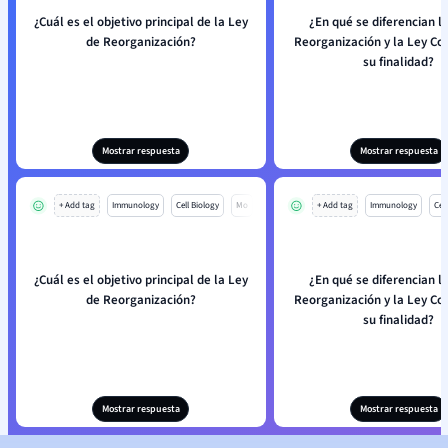
¿Cuál es el objetivo principal de la Ley
¿En qué se diferencian l
de Reorganización?
Reorganización y la Ley Co
su finalidad?
Mostrar respuesta
Mostrar respuesta
+ Add tag
Immunology
Cell Biology
Mo
+ Add tag
Immunology
Cell
¿Cuál es el objetivo principal de la Ley
¿En qué se diferencian l
de Reorganización?
Reorganización y la Ley Co
su finalidad?
Mostrar respuesta
Mostrar respuesta