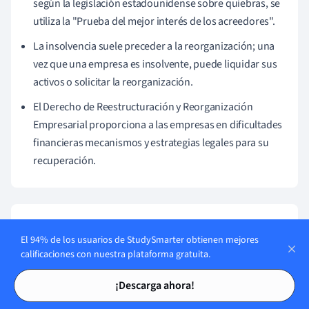
según la legislación estadounidense sobre quiebras, se
utiliza la "Prueba del mejor interés de los acreedores".
La insolvencia suele preceder a la reorganización; una
vez que una empresa es insolvente, puede liquidar sus
activos o solicitar la reorganización.
El Derecho de Reestructuración y Reorganización
Empresarial proporciona a las empresas en dificultades
financieras mecanismos y estrategias legales para su
recuperación.
Temas similares en Derecho
El 94% de los usuarios de StudySmarter obtienen mejores
calificaciones con nuestra plataforma gratuita.
Derecho Penal del Reino Unido
Tarjetas de estudio
Tarjetas de estudio
¡Descarga ahora!
Derecho Laboral