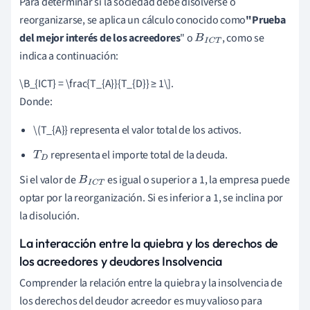
Para determinar si la sociedad debe disolverse o
reorganizarse, se aplica un cálculo conocido como
"Prueba
del mejor interés de los acreedores
" o
, como se
B
I
C
T
indica a continuación:
\B_{ICT} = \frac{T_{A}}{T_{D}} ≥ 1\].
Donde:
\(T_{A}} representa el valor total de los activos.
representa el importe total de la deuda.
T
D
Si el valor de
es igual o superior a 1, la empresa puede
B
I
C
T
optar por la reorganización. Si es inferior a 1, se inclina por
la disolución.
La interacción entre la quiebra y los derechos de
los acreedores y deudores Insolvencia
Comprender la relación entre la quiebra y la insolvencia de
los derechos del deudor acreedor es muy valioso para