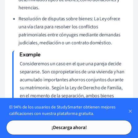
herencias.
Resolución de disputas sobre bienes: La Ley ofrece
una vía clara para resolver los conflictos
patrimoniales entre cónyuges mediante demandas
judiciales, mediación o un contrato doméstico.
Consideremos un caso en el que una pareja decide
separarse. Son copropietarios de una vivienda y han
acumulado importantes ahorros conjuntos durante
su matrimonio. Según la Ley de Derecho de Familia,
en el momento de la separación, ambos bienes
estarían sujetos, en general, a una división a partes
El 94% de los usuarios de StudySmarter obtienen mejores
iguales. Sin embargo, si uno de los cónyuges
calificaciones con nuestra plataforma gratuita.
recibiera una herencia importante durante el
Tarjetas de estudio
Tarjetas de estudio
¡Descarga ahora!
matrimonio, ésta podría excluirse de la división
según las disposiciones de la Ley.