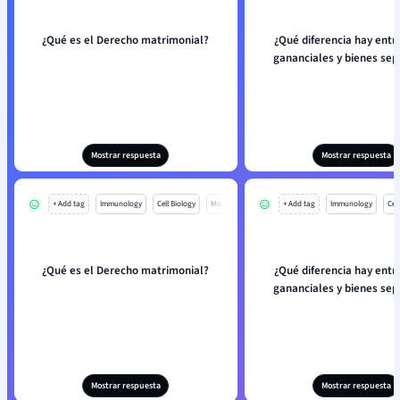
¿Qué es el Derecho matrimonial?
¿Qué diferencia hay entr
gananciales y bienes se
Mostrar respuesta
Mostrar respuesta
+ Add tag
Immunology
Cell Biology
Mo
+ Add tag
Immunology
Cell
¿Qué es el Derecho matrimonial?
¿Qué diferencia hay entr
gananciales y bienes se
Mostrar respuesta
Mostrar respuesta