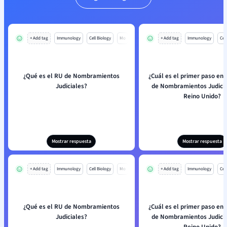
+ Add tag
Immunology
Cell Biology
Mo
+ Add tag
Immunology
Cell
¿Qué es el RU de Nombramientos
¿Cuál es el primer paso en 
Judiciales?
de Nombramientos Judicia
Reino Unido?
Mostrar respuesta
Mostrar respuesta
+ Add tag
Immunology
Cell Biology
Mo
+ Add tag
Immunology
Cell
¿Qué es el RU de Nombramientos
¿Cuál es el primer paso en 
Judiciales?
de Nombramientos Judicia