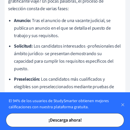
gratificante viaje? En pocas palabras, el proceso de
selección consta de varias fases:
Anuncio:
Tras el anuncio de una vacante judicial, se
publica un anuncio en el que se detalla el puesto de
trabajo y sus requisitos.
Solicitud:
Los candidatos interesados -profesionales del
ámbito jurídico- se presentan demostrando su
capacidad para cumplir los requisitos específicos del
puesto.
Preselección:
Los candidatos más cualificados y
elegibles son preseleccionados mediante pruebas de
aptitud dirigidas a valorar el liderazgo, la capacidad
El 94% de los usuarios de StudySmarter obtienen mejores
intelectual y la imparcialidad.
calificaciones con nuestra plataforma gratuita.
Entrevista:
Los candidatos preseleccionados pasan a la
Tarjetas de estudio
Tarjetas de estudio
fase de entrevista, en la que se ejerce un nivel de
¡Descarga ahora!
escrutinio más profundo.