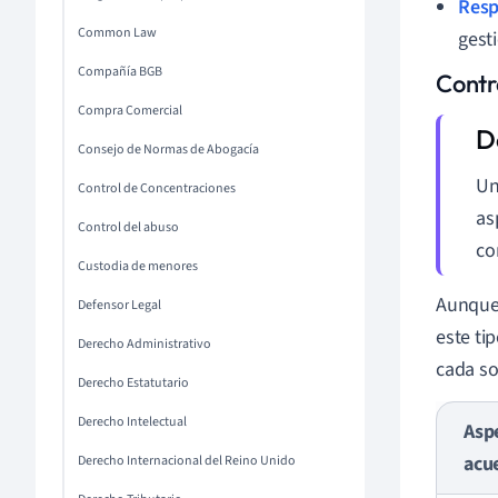
Resp
Common Law
gest
Compañía BGB
Contr
Compra Comercial
Consejo de Normas de Abogacía
Un
Control de Concentraciones
as
Control del abuso
co
Custodia de menores
Aunque 
Defensor Legal
este ti
Derecho Administrativo
cada so
Derecho Estatutario
Derecho Intelectual
Aspe
acu
Derecho Internacional del Reino Unido