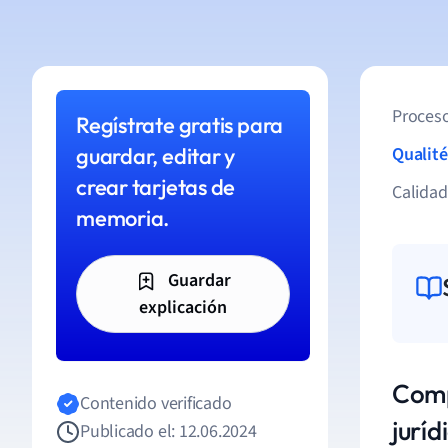
Proceso
Regístrate gratis para
guardar, editar y
Qualité
crear tarjetas de
Calida
memoria.
Guardar
explicación
Comp
Contenido verificado
juríd
Publicado el: 12.06.2024