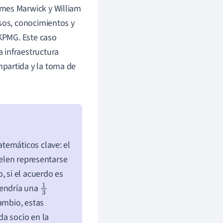
ames Marwick y William
rsos, conocimientos y
 KPMG. Este caso
 infraestructura
partida y la toma de
temáticos clave: el
uelen representarse
, si el acuerdo es
 tendría una
1
ambio, estas
3
da socio en la