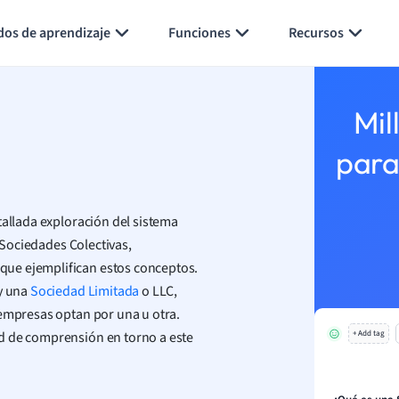
Generar tarjetas de aprendizaje
Resumir página
dos de aprendizaje
Funciones
Recursos
Mil
para
tallada exploración del sistema
s Sociedades Colectivas,
que ejemplifican estos conceptos.
 y una
Sociedad Limitada
o LLC,
 empresas optan por una u otra.
d de comprensión en torno a este
+ Add tag