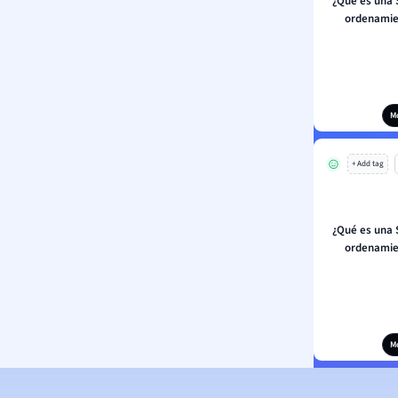
¿Qué es una 
ordenamien
M
+ Add tag
¿Qué es una 
ordenamien
M