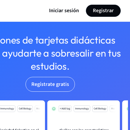
Iniciar sesión
Registrar
lones de tarjetas didácticas
 ayudarte a sobresalir en tus
estudios.
Regístrate gratis
Immunology
Cell Biology
Mo
+ Add tag
Immunology
Cell Biology
Mo