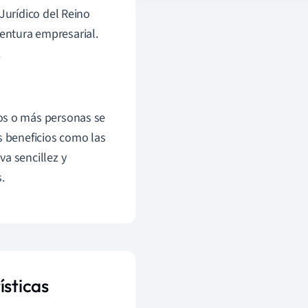
urídico del Reino
ventura empresarial.
.
os o más personas se
s beneficios como las
a sencillez y
.
ísticas