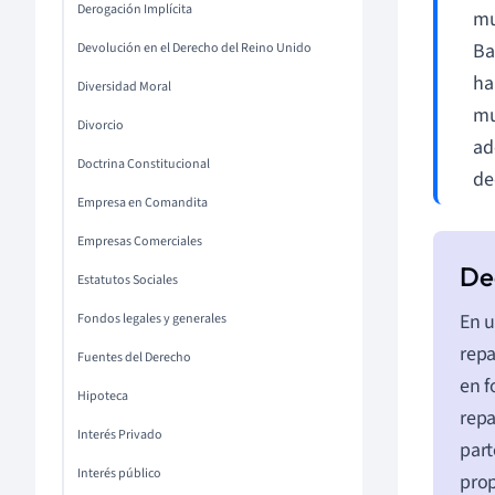
Derogación Implícita
mu
Ba
Devolución en el Derecho del Reino Unido
ha
Diversidad Moral
mu
Divorcio
ad
Doctrina Constitucional
de
Empresa en Comandita
Empresas Comerciales
Estatutos Sociales
En u
Fondos legales y generales
repa
Fuentes del Derecho
en f
Hipoteca
repa
Interés Privado
part
Interés público
prop