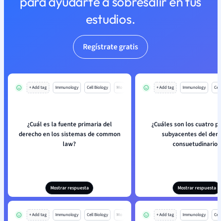
para ayudarte a sobresalir en tus
estudios.
Regístrate gratis
+ Add tag
Immunology
Cell Biology
Mo
+ Add tag
Immunology
Cell
¿Cuál es la fuente primaria del
¿Cuáles son los cuatro pr
derecho en los sistemas de common
subyacentes del der
law?
consuetudinario?
Mostrar respuesta
Mostrar respuesta
+ Add tag
Immunology
Cell Biology
Mo
+ Add tag
Immunology
Cell