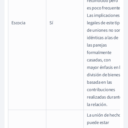
reconocido pero
es poco frecuente.
Las implicaciones
Escocia
Sí
legales de este tipo
de uniones no son
idénticas a las de
las parejas
formalmente
casadas, con
mayor énfasis en la
división de bienes
basada en las
contribuciones
realizadas durante
la relación.
La unión de hecho
puede estar