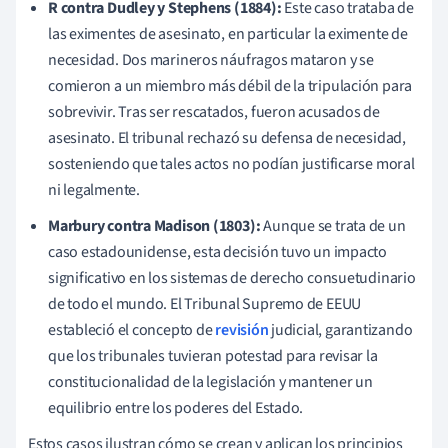
R contra Dudley y Stephens (1884):
Este caso trataba de
las eximentes de asesinato, en particular la eximente de
necesidad. Dos marineros náufragos mataron y se
comieron a un miembro más débil de la tripulación para
sobrevivir. Tras ser rescatados, fueron acusados de
asesinato. El tribunal rechazó su defensa de necesidad,
sosteniendo que tales actos no podían justificarse moral
ni legalmente.
Marbury contra Madison (1803):
Aunque se trata de un
caso estadounidense, esta decisión tuvo un impacto
significativo en los sistemas de derecho consuetudinario
de todo el mundo. El Tribunal Supremo de EEUU
estableció el concepto de
revisión
judicial, garantizando
que los tribunales tuvieran potestad para revisar la
constitucionalidad de la legislación y mantener un
equilibrio entre los poderes del Estado.
Estos casos ilustran cómo se crean y aplican los principios