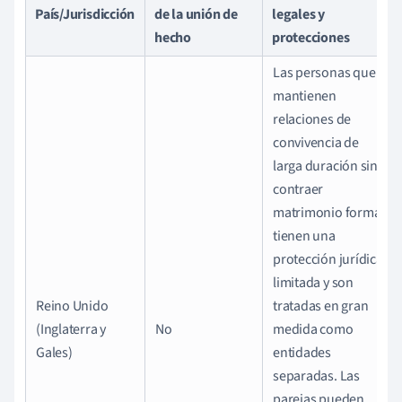
País/Jurisdicción
de la unión de
legales y
hecho
protecciones
Las personas que
mantienen
relaciones de
convivencia de
larga duración sin
contraer
matrimonio formal
tienen una
protección jurídica
limitada y son
Reino Unido
tratadas en gran
(Inglaterra y
No
medida como
Gales)
entidades
separadas. Las
parejas pueden