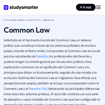
Generar tarjetas de aprendizaje
Resumir página
A la app
Resumenes
Derecho
Sistema Legal del Reino Unido
Common Law
Common Law
Adéntrate en el fascinante mundo del Common Law, un sistema
jurídico que constituye la base de los sistemas judiciales de muchos
países, incluido el Reino Unido. Comprender el Common Law es crucial
para los estudiantes de
Derecho
, los profesionales del Derecho y
quienes tengan un interés general por los asuntos jurídicos. Esta
exploración comienza con el significado del Common Law y los
principios que dictan su funcionamiento, seguido de una mirada a la
evolución histórica del Common Law en Inglaterra. Para ofrecer una
perspectiva más amplia, también se incluye una comparación entre el
Common Law y el
Derecho Civil
, destacando las principales diferencias
entre estos dos sistemas jurídicos. El recorrido continúa con una serie
de ejemplos y casos notables de Common Law que han configurado el