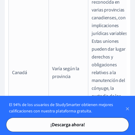
reconocida en
varias provincias
canadienses, con
implicaciones
jurídicas variables.
Estas uniones
pueden dar lugar a
derechos y
obligaciones
Varía según la
Canadá
relativos a la
provincia
manutención del
cónyuge, la
custodia de los
hijos y la división
El 94% de los usuarios de StudySmarter obtienen mejores
calificaciones con nuestra plataforma gratuita.
de bienes, pero el
Tarjetas de estudio
Tarjetas de estudio
grado de
¡Descarga ahora!
protección varía