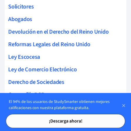
Solicitores
Abogados
Devolución en el Derecho del Reino Unido
Reformas Legales del Reino Unido
Ley Escocesa
Ley de Comercio Electrónico
Derecho de Sociedades
Compañía BGB
El 94% de los usuarios de StudySmarter obtienen mejores
Estatutos Sociales
calificaciones con nuestra plataforma gratuita.
Tarjetas de estudio
Tarjetas de estudio
Junta de Accionistas
¡Descarga ahora!