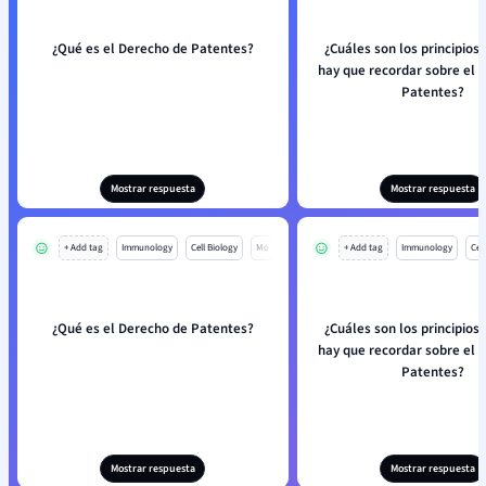
¿Qué es el Derecho de Patentes?
¿Cuáles son los principios
hay que recordar sobre el 
Patentes?
Mostrar respuesta
Mostrar respuesta
+ Add tag
Immunology
Cell Biology
Mo
+ Add tag
Immunology
Cell
¿Qué es el Derecho de Patentes?
¿Cuáles son los principios
hay que recordar sobre el 
Patentes?
Mostrar respuesta
Mostrar respuesta