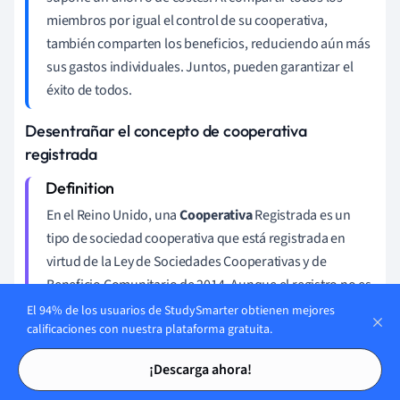
miembros por igual el control de su cooperativa,
también comparten los beneficios, reduciendo aún más
sus gastos individuales. Juntos, pueden garantizar el
éxito de todos.
Desentrañar el concepto de cooperativa
registrada
En el Reino Unido, una
Cooperativa
Registrada es un
tipo de sociedad cooperativa que está registrada en
virtud de la Ley de Sociedades Cooperativas y de
Beneficio Comunitario de 2014. Aunque el registro no es
obligatorio para que una cooperativa funcione, estar
El 94% de los usuarios de StudySmarter obtienen mejores
calificaciones con nuestra plataforma gratuita.
registrada ofrece a la cooperativa un estatus legal y
Tarjetas de estudio
Tarjetas de estudio
proporciona a sus miembros protecciones específicas.
¡Descarga ahora!
Las cooperativas registradas disfrutan de las siguientes