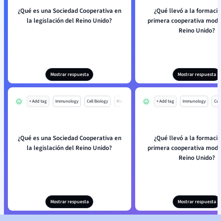
¿Qué es una Sociedad Cooperativa en
¿Qué llevó a la formació
la legislación del Reino Unido?
primera cooperativa mode
Reino Unido?
Mostrar respuesta
Mostrar respuesta
+ Add tag
Immunology
Cell Biology
Mo
+ Add tag
Immunology
Cell
¿Qué es una Sociedad Cooperativa en
¿Qué llevó a la formació
la legislación del Reino Unido?
primera cooperativa mode
Reino Unido?
Mostrar respuesta
Mostrar respuesta