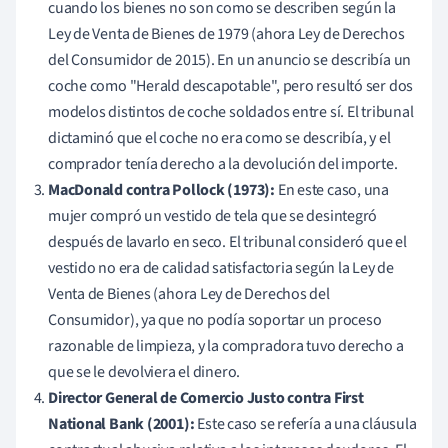
cuando los bienes no son como se describen según la
Ley de Venta de Bienes de 1979 (ahora Ley de Derechos
del Consumidor de 2015). En un anuncio se describía un
coche como "Herald descapotable", pero resultó ser dos
modelos distintos de coche soldados entre sí. El tribunal
dictaminó que el coche no era como se describía, y el
comprador tenía derecho a la devolución del importe.
MacDonald contra Pollock (1973):
En este caso, una
mujer compró un vestido de tela que se desintegró
después de lavarlo en seco. El tribunal consideró que el
vestido no era de calidad satisfactoria según la Ley de
Venta de Bienes (ahora Ley de Derechos del
Consumidor), ya que no podía soportar un proceso
razonable de limpieza, y la compradora tuvo derecho a
que se le devolviera el dinero.
Director General de Comercio Justo contra First
National Bank (2001):
Este caso se refería a una cláusula