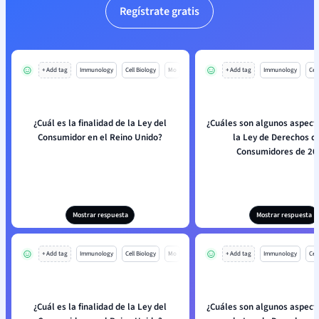
Regístrate gratis
+ Add tag
Immunology
Cell Biology
Mo
+ Add tag
Immunology
Cell
¿Cuál es la finalidad de la Ley del
¿Cuáles son algunos aspect
Consumidor en el Reino Unido?
la Ley de Derechos de
Consumidores de 20
Mostrar respuesta
Mostrar respuesta
+ Add tag
Immunology
Cell Biology
Mo
+ Add tag
Immunology
Cell
¿Cuál es la finalidad de la Ley del
¿Cuáles son algunos aspect