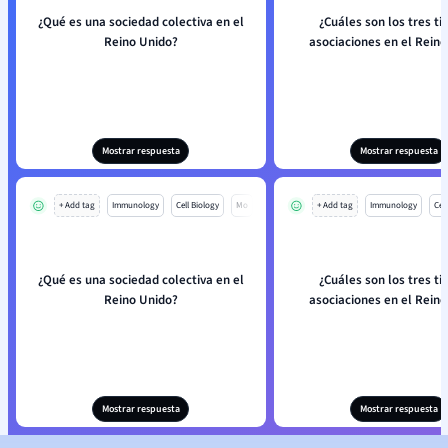
¿Qué es una sociedad colectiva en el
¿Cuáles son los tres ti
Reino Unido?
asociaciones en el Reino
Mostrar respuesta
Mostrar respuesta
+ Add tag
Immunology
Cell Biology
Mo
+ Add tag
Immunology
Cell
¿Qué es una sociedad colectiva en el
¿Cuáles son los tres ti
Reino Unido?
asociaciones en el Reino
Mostrar respuesta
Mostrar respuesta