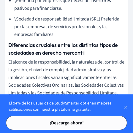
\Preferida por empresas que necesitan inversores
pasivos para financiarse.
\Sociedad de responsabilidad limitada (SRL) Preferida
por las empresas de servicios profesionales y las
empresas familiares.
Diferencias cruciales entre los distintos tipos de
sociedades en derecho mercantil
El alcance de la responsabilidad, la naturaleza del control de
la gestión, el nivel de complejidad administrativa y las
implicaciones fiscales varían significativamente entre las
Sociedades Colectivas Ordinarias, las Sociedades Colectivas
Limitadas y las Sociedades de Responsabilidad Limitada.
El 94% de los usuarios de StudySmarter obtienen mejores
calificaciones con nuestra plataforma gratuita.
Responsabilidad: Los socios de las Sociedades
Tarjetas de estudio
Tarjetas de estudio
Colectivas Ordinarias se enfrentan a una
¡Descarga ahora!
responsabilidad personal ilimitada. Las Sociedades