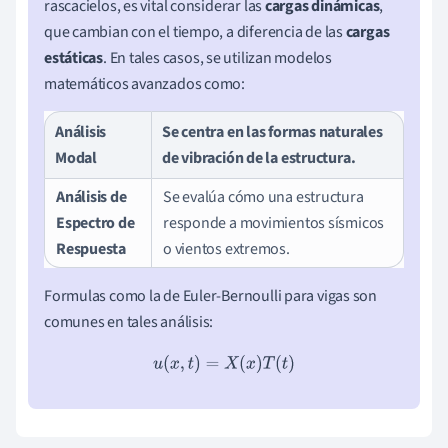
rascacielos, es vital considerar las
cargas dinámicas
,
que cambian con el tiempo, a diferencia de las
cargas
estáticas
. En tales casos, se utilizan modelos
matemáticos avanzados como:
Análisis
Se centra en las formas naturales
Modal
de vibración de la estructura.
Análisis de
Se evalúa cómo una estructura
Espectro de
responde a movimientos sísmicos
Respuesta
o vientos extremos.
Formulas como la de Euler-Bernoulli para vigas son
comunes en tales análisis:
u
(
x
,
t
)
=
X
(
x
)
T
(
t
)