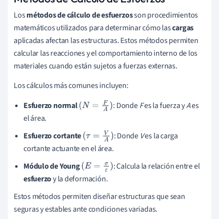
Los
métodos de cálculo de esfuerzos
son procedimientos
matemáticos utilizados para determinar cómo las
cargas
aplicadas afectan las estructuras. Estos métodos permiten
calcular las reacciones y el comportamiento interno de los
materiales cuando están sujetos a fuerzas externas.
Los cálculos más comunes incluyen:
Esfuerzo normal
: Donde
F
es la fuerza y
A
es
(
N
=
F
A
)
el área.
Esfuerzo cortante
: Donde
V
es la carga
(
τ
=
V
A
)
cortante actuante en el área.
Módulo de Young
: Calcula la relación entre el
(
E
=
σ
ε
)
esfuerzo
y la deformación.
Estos métodos permiten diseñar estructuras que sean
seguras y estables ante condiciones variadas.