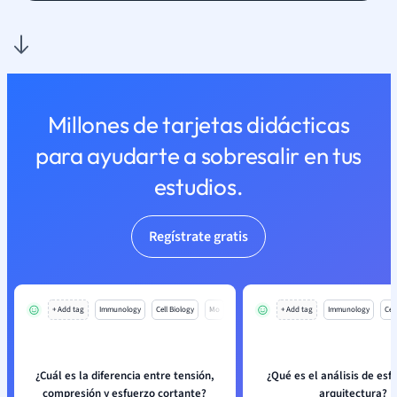
Millones de tarjetas didácticas
para ayudarte a sobresalir en tus
estudios.
Regístrate gratis
+ Add tag
Immunology
Cell Biology
Mo
+ Add tag
Immunology
Cell
¿Cuál es la diferencia entre tensión,
¿Qué es el análisis de esf
compresión y esfuerzo cortante?
arquitectura?