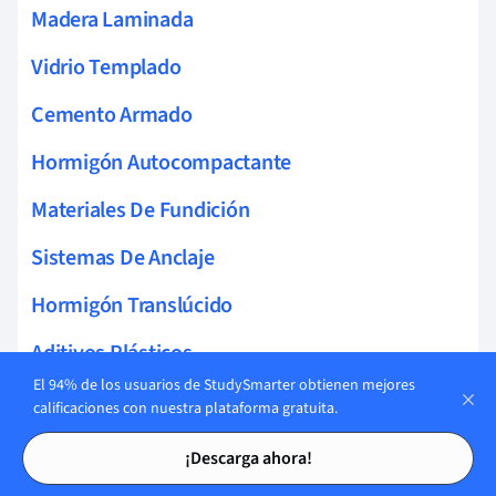
Madera Laminada
Vidrio Templado
Cemento Armado
Hormigón Autocompactante
Materiales De Fundición
Sistemas De Anclaje
Hormigón Translúcido
Aditivos Plásticos
El 94% de los usuarios de StudySmarter obtienen mejores
Polímeros Cementosos
calificaciones con nuestra plataforma gratuita.
Tarjetas de estudio
Tarjetas de estudio
Materiales Autolimpiantes
¡Descarga ahora!
Pinturas Fotocatalíticas