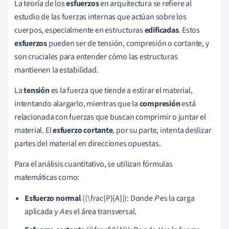
La teoría de los
esfuerzos
en arquitectura se refiere al
estudio de las fuerzas internas que actúan sobre los
cuerpos, especialmente en estructuras
edificadas
. Estos
esfuerzos
pueden ser de tensión, compresión o cortante, y
son cruciales para entender cómo las estructuras
mantienen la estabilidad.
La
tensión
es la fuerza que tiende a estirar el material,
intentando alargarlo, mientras que la
compresión
está
relacionada con fuerzas que buscan comprimir o juntar el
material. El
esfuerzo cortante
, por su parte, intenta deslizar
partes del material en direcciones opuestas.
Para el análisis cuantitativo, se utilizan fórmulas
matemáticas como:
Esfuerzo normal
((\frac{P}{A})): Donde
P
es la carga
aplicada y
A
es el área transversal.