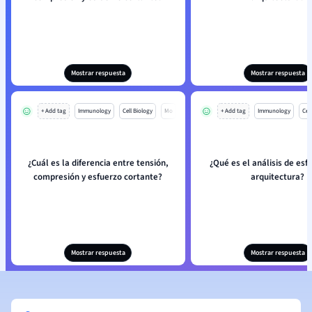
Mostrar respuesta
Mostrar respuesta
+ Add tag
Immunology
Cell Biology
Mo
+ Add tag
Immunology
Cell
¿Cuál es la diferencia entre tensión,
¿Qué es el análisis de esf
compresión y esfuerzo cortante?
arquitectura?
Mostrar respuesta
Mostrar respuesta