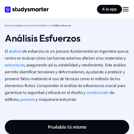
Generar tarjetas de aprendizaje
Resumir página
A la app
Resumenes
Estudios de Arquitectura
Construcción
Análisis Esfuerzos
Análisis Esfuerzos
El
análisis
de esfuerzos es un proceso fundamental en ingeniería que se
centra en evaluar cómo las fuerzas externas afectan a los materiales y
estructuras
, asegurando así su estabilidad y rendimiento. Este análisis
permite identificar tensiones y deformaciones, ayudando a predecir y
prevenir fallos mediante el uso de técnicas como el método de los
elementos finitos. Comprender el análisis de esfuerzos es crucial para
garantizar la seguridad y eficacia en el diseño y
construcción
de
edificios,
puentes
y maquinaria industrial.
Pruéablo tú mismo