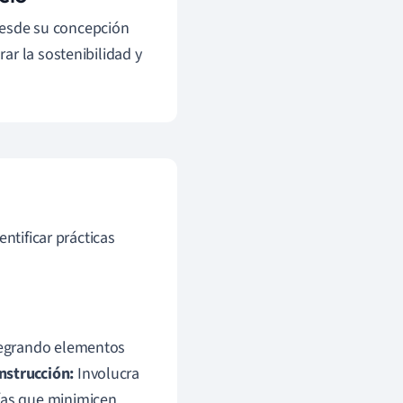
desde su concepción
ar la sostenibilidad y
ntificar prácticas
ntegrando elementos
nstrucción:
Involucra
gías que minimicen