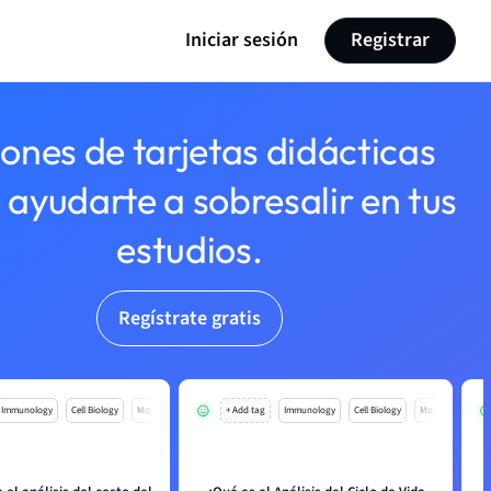
Iniciar sesión
Registrar
lones de tarjetas didácticas
 ayudarte a sobresalir en tus
estudios.
Regístrate gratis
Immunology
Cell Biology
Mo
+ Add tag
Immunology
Cell Biology
Mo