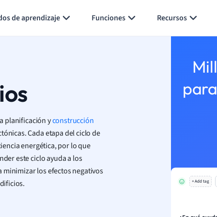
Generar tarjetas de aprendizaje
Resumir página
dos de aprendizaje
Funciones
Recursos
Mil
ios
para
la planificación y
construcción
tónicas. Cada etapa del ciclo de
ciencia energética, por lo que
nder este ciclo ayuda a los
 minimizar los efectos negativos
dificios.
+ Add tag