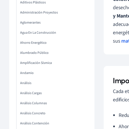
Aditivos Plásticos
desecho
Administración Proyectos
y Mant
Aglomerantes
adecuad
energét
Agua En La Construcción
sus
mat
Ahorro Energético
Alumbrado Público
Amplificación Sísmica
Andamio
Impo
Análisis
Cada et
Análisis Cargas
edificio
Análisis Columnas
Análisis Concreto
Reduc
Análisis Contención
Ahor