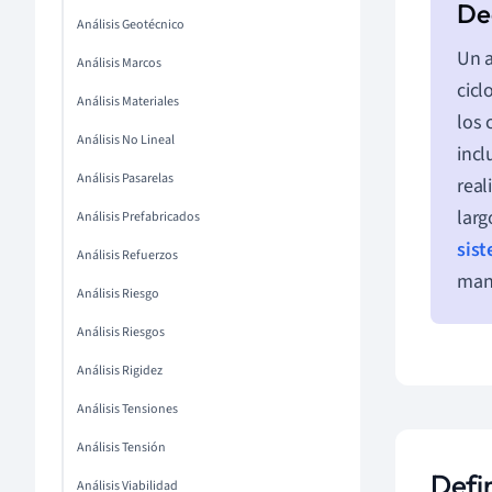
Análisis Geotécnico
Un a
Análisis Marcos
cicl
Análisis Materiales
los 
Análisis No Lineal
incl
Análisis Pasarelas
real
larg
Análisis Prefabricados
sist
Análisis Refuerzos
man
Análisis Riesgo
Análisis Riesgos
Análisis Rigidez
Análisis Tensiones
Análisis Tensión
Defin
Análisis Viabilidad