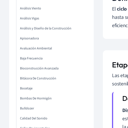
El
ciclo
Análisis Viento
hasta s
Análisis Vigas
eficienc
Análisis y Diseño de la Construcción
Apisonadora
Avaluación Ambiental
Baja Frecuencia
Etap
Bioconstrucción Avanzada
Las eta
Bitácora De Construcción
sosteni
Bocetaje
Bombas De Hormigón
Bulldozer
Di
es
Calidad Del Sonido
la