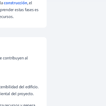
 la
construcción
, el
mprender estas fases es
ecursos.
ue contribuyen al
enibilidad del edificio.
iental del proyecto.
liza recursos y genera