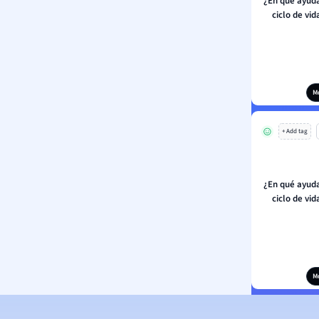
¿En qué ayuda 
ciclo de vid
M
+ Add tag
¿En qué ayuda 
ciclo de vid
M