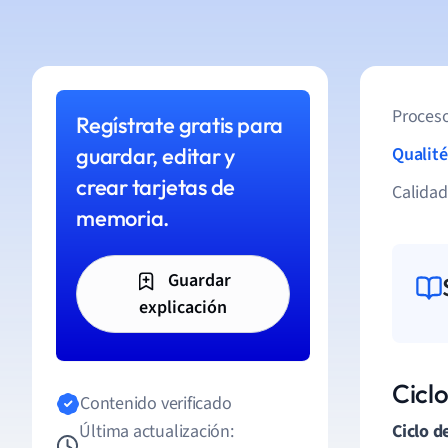
Proceso
Regístrate gratis para
guardar, editar y
Qualité
crear tarjetas de
Calida
memoria.
Guardar
explicación
Cicl
Contenido verificado
Última actualización:
Ciclo d