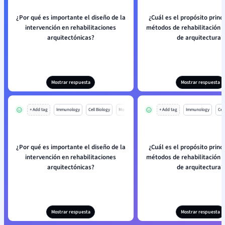
¿Por qué es importante el diseño de la
¿Cuál es el propósito princi
intervención en rehabilitaciones
métodos de rehabilitación 
arquitectónicas?
de arquitectura?
Mostrar respuesta
Mostrar respuesta
+ Add tag
Immunology
Cell Biology
Mo
+ Add tag
Immunology
Cell
¿Por qué es importante el diseño de la
¿Cuál es el propósito princi
intervención en rehabilitaciones
métodos de rehabilitación 
arquitectónicas?
de arquitectura?
Mostrar respuesta
Mostrar respuesta