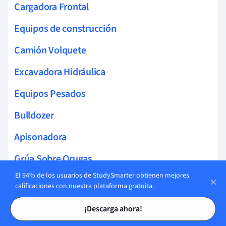
Cargadora Frontal
Equipos de construcción
Camión Volquete
Excavadora Hidráulica
Equipos Pesados
Bulldozer
Apisonadora
Grúa Sobre Orugas
El 94% de los usuarios de StudySmarter obtienen mejores
Carretilla Elevadora
calificaciones con nuestra plataforma gratuita.
Tarjetas de estudio
Tarjetas de estudio
Depósito De Agua
¡Descarga ahora!
Camión Grúa