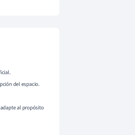
:
cial.
epción del espacio.
 adapte al propósito