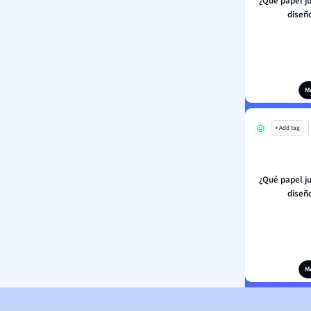
¿Qué papel ju
diseñ
M
+ Add tag
¿Qué papel ju
diseñ
M