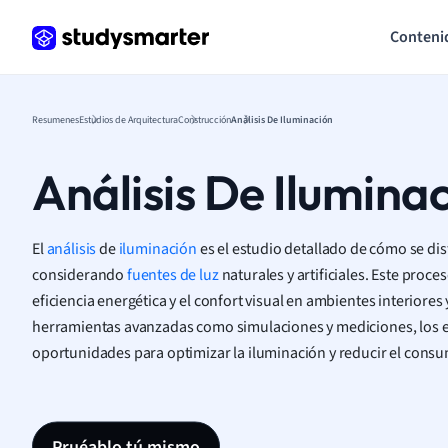
Conteni
Resumenes
Estudios de Arquitectura
Construcción
Análisis De Iluminación
Análisis De Ilumina
El
análisis
de
iluminación
es el estudio detallado de cómo se dist
considerando
fuentes de luz
naturales y artificiales. Este proce
eficiencia energética y el confort visual en ambientes interiores 
herramientas avanzadas como simulaciones y mediciones, los e
oportunidades para optimizar la iluminación y reducir el cons
Pruéablo tú mismo