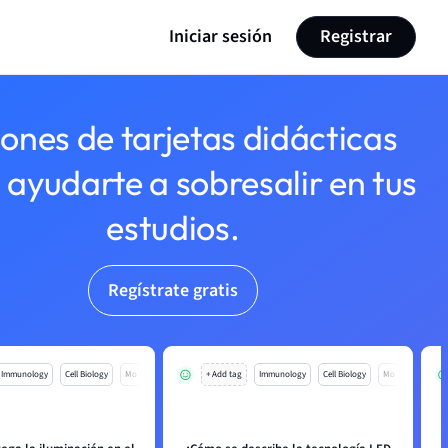
Iniciar sesión
Registrar
lones de tarjetas didácticas
 ayudarte a sobresalir en tus
estudios.
Regístrate gratis
Immunology
Cell Biology
Mo
+ Add tag
Immunology
Cell Biology
Mo