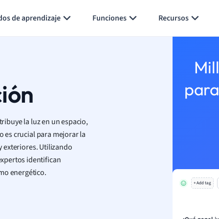
Generar tarjetas de aprendizaje
Resumir página
dos de aprendizaje
Funciones
Recursos
Mil
ción
para
ribuye la luz en un espacio,
so es crucial para mejorar la
y exteriores. Utilizando
xpertos identifican
umo energético.
+ Add tag