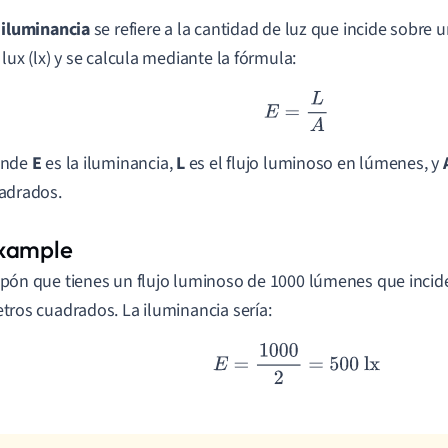
a
iluminancia
se refiere a la cantidad de luz que incide sobre 
 lux (lx) y se calcula mediante la fórmula:
E
=
L
A
onde
E
es la iluminancia,
L
es el flujo luminoso en lúmenes, y
adrados.
pón que tienes un flujo luminoso de 1000 lúmenes que incide
tros cuadrados. La iluminancia sería:
E
=
1000
2
=
500
lx