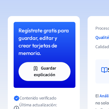
Proceso
Regístrate gratis para
guardar, editar y
Qualité
crear tarjetas de
Calida
memoria.
Guardar
explicación
El
Análi
Contenido verificado
no solo
Última actualización: