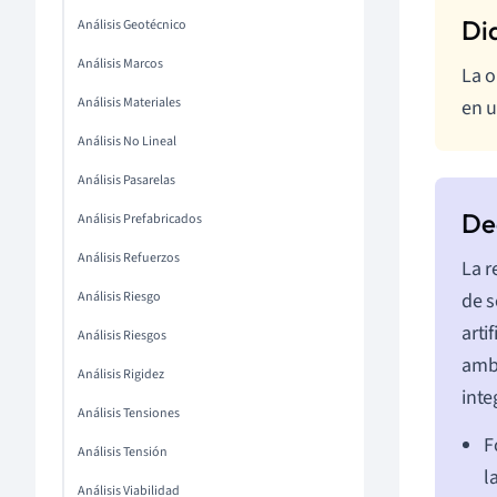
Análisis Geotécnico
Análisis Marcos
La o
Análisis Materiales
en u
Análisis No Lineal
Análisis Pasarelas
Análisis Prefabricados
Análisis Refuerzos
La r
de s
Análisis Riesgo
arti
Análisis Riesgos
ambi
Análisis Rigidez
inte
Análisis Tensiones
F
Análisis Tensión
l
Análisis Viabilidad