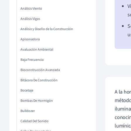
V
Análisis Viento
s
Análisis Vigas
S
Análisis y Diseño de la Construcción
u
Apisonadora
Avaluación Ambiental
Baja Frecuencia
Bioconstrucción Avanzada
Bitácora De Construcción
Bocetaje
A la ho
métodos
Bombas De Hormigón
ilumina
Bulldozer
conocim
Calidad Del Sonido
lumínic