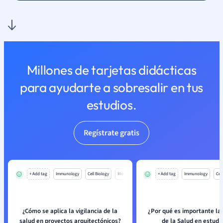
Millones de tarjetas didácticas
para ayudarte a sobresalir en tus
estudios.
Regístrate gratis
+ Add tag
Immunology
Cell Biology
Mo
+ Add tag
Immunology
Cell
¿Cómo se aplica la vigilancia de la
¿Por qué es importante la 
salud en proyectos arquitectónicos?
de la Salud en estudi