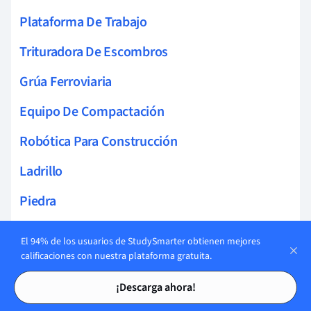
Plataforma De Trabajo
Trituradora De Escombros
Grúa Ferroviaria
Equipo De Compactación
Robótica Para Construcción
Ladrillo
Piedra
Vidrio
El 94% de los usuarios de StudySmarter obtienen mejores
calificaciones con nuestra plataforma gratuita.
Hormigón
Tarjetas de estudio
Tarjetas de estudio
¡Descarga ahora!
Materiales Aislantes