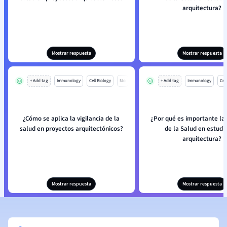
arquitectura?
Mostrar respuesta
Mostrar respuesta
+ Add tag
Immunology
Cell Biology
Mo
+ Add tag
Immunology
Cell
¿Cómo se aplica la vigilancia de la
¿Por qué es importante la 
salud en proyectos arquitectónicos?
de la Salud en estudi
arquitectura?
Mostrar respuesta
Mostrar respuesta