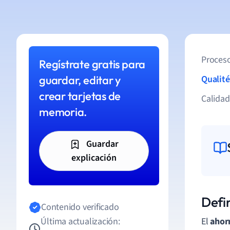
Proceso
Regístrate gratis para
guardar, editar y
Qualité
crear tarjetas de
Calida
memoria.
Guardar
explicación
Defi
Contenido verificado
Última actualización:
El
ahor