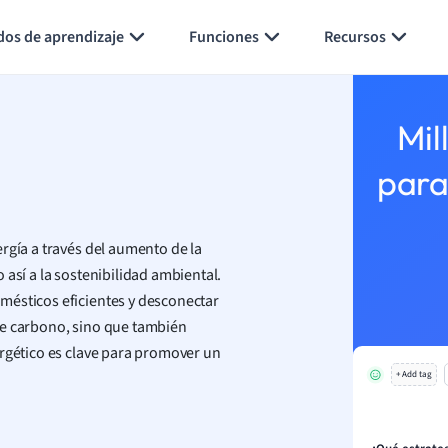
Generar tarjetas de aprendizaje
Resumir página
dos de aprendizaje
Funciones
Recursos
Mil
para
rgía a través del aumento de la
 así a la sostenibilidad ambiental.
mésticos eficientes y desconectar
de carbono, sino que también
ergético es clave para promover un
+ Add tag