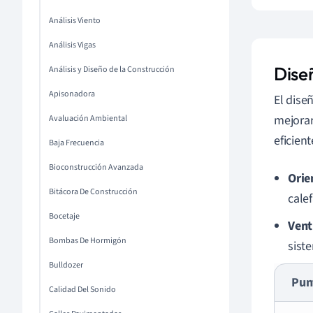
Análisis Viento
Análisis Vigas
Dise
Análisis y Diseño de la Construcción
Apisonadora
El dise
mejorar
Avaluación Ambiental
eficien
Baja Frecuencia
Bioconstrucción Avanzada
Orie
Bitácora De Construcción
calef
Bocetaje
Vent
Bombas De Hormigón
sist
Bulldozer
Pun
Calidad Del Sonido