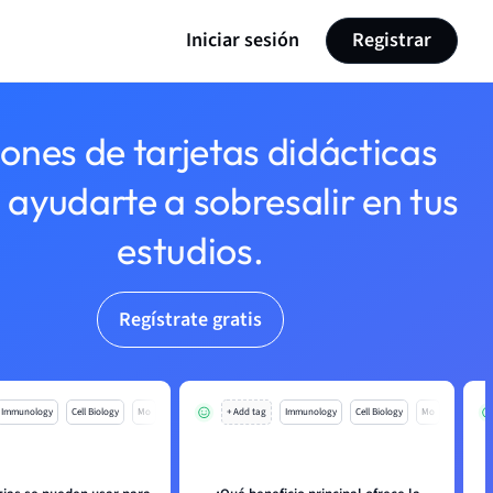
Iniciar sesión
Registrar
lones de tarjetas didácticas
 ayudarte a sobresalir en tus
estudios.
Regístrate gratis
Immunology
Cell Biology
Mo
+ Add tag
Immunology
Cell Biology
Mo