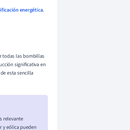
ificación energética
.
 todas las bombillas
cción significativa en
de esta sencilla
es relevante
ar y eólica pueden