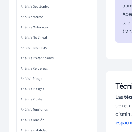
apr
Análisis Geotécnico
Adem
Análisis Marcos
la e
Análisis Materiales
tran
Análisis No Lineal
Análisis Pasarelas
Análisis Prefabricados
Análisis Refuerzos
Análisis Riesgo
Técn
Análisis Riesgos
Las
téc
Análisis Rigidez
de recu
Análisis Tensiones
disminu
Análisis Tensión
espaci
Análisis Viabilidad