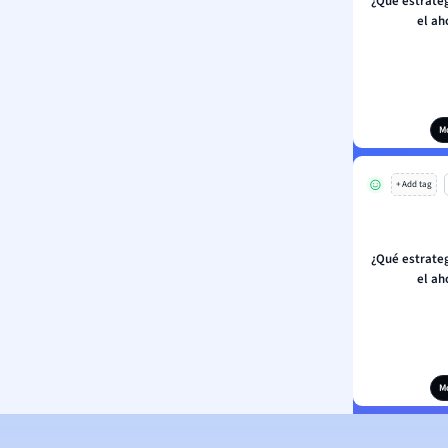
¿Qué estrate
el ah
M
+ Add tag
¿Qué estrate
el ah
M