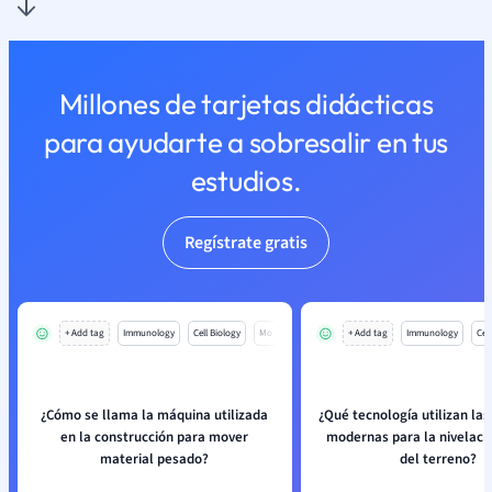
Millones de tarjetas didácticas
para ayudarte a sobresalir en tus
estudios.
Regístrate gratis
+ Add tag
Immunology
Cell Biology
Mo
+ Add tag
Immunology
Cell
¿Cómo se llama la máquina utilizada
¿Qué tecnología utilizan la
en la construcción para mover
modernas para la nivelaci
material pesado?
del terreno?