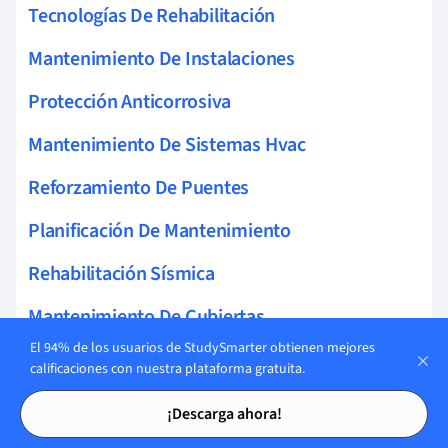
Tecnologías De Rehabilitación
Mantenimiento De Instalaciones
Protección Anticorrosiva
Mantenimiento De Sistemas Hvac
Reforzamiento De Puentes
Planificación De Mantenimiento
Rehabilitación Sísmica
Mantenimiento De Cubiertas
El 94% de los usuarios de StudySmarter obtienen mejores
Técnicas De Refuerzo
calificaciones con nuestra plataforma gratuita.
Tarjetas de estudio
Tarjetas de estudio
Inspección Visual
¡Descarga ahora!
Conservación De Estructuras Metálicas