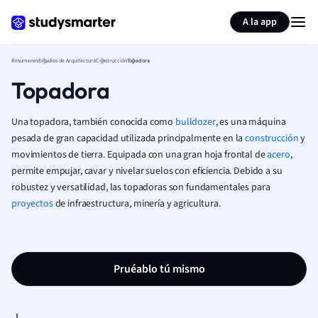
Generar tarjetas de aprendizaje
Resumir página
A la app
Resumenes
Estudios de Arquitectura
Construcción
Topadora
Topadora
Una topadora, también conocida como
bulldozer
, es una máquina
pesada de gran capacidad utilizada principalmente en la
construcción
y
movimientos de tierra. Equipada con una gran hoja frontal de
acero
,
permite empujar, cavar y nivelar suelos con eficiencia. Debido a su
robustez y versatilidad, las topadoras son fundamentales para
proyectos
de infraestructura, minería y agricultura.
Pruéablo tú mismo