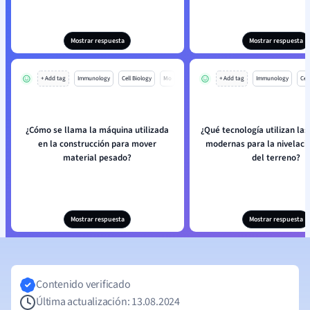
Mostrar respuesta
Mostrar respuesta
+ Add tag
Immunology
Cell Biology
Mo
+ Add tag
Immunology
Cell
¿Cómo se llama la máquina utilizada
¿Qué tecnología utilizan la
en la construcción para mover
modernas para la nivelaci
material pesado?
del terreno?
Mostrar respuesta
Mostrar respuesta
Contenido verificado
Última actualización: 13.08.2024