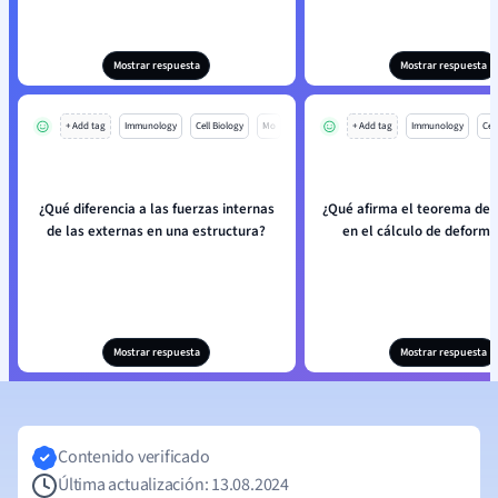
Mostrar respuesta
Mostrar respuesta
+ Add tag
Immunology
Cell Biology
Mo
+ Add tag
Immunology
Cell
¿Qué diferencia a las fuerzas internas
¿Qué afirma el teorema de 
de las externas en una estructura?
en el cálculo de deform
Mostrar respuesta
Mostrar respuesta
Contenido verificado
Última actualización: 13.08.2024