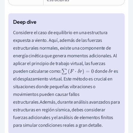
Considere el caso de equilibrio en una estructura
expuesta a viento. Aquí, además de las fuerzas
estructurales normales, existe una componente de
energía cinética que genera momentos adicionales. Al
aplicar el principio de trabajo virtual, las fuerzas
pueden calcularse como:
donde
es
∑
(
F
⋅
δ
r
)
=
0
δ
r
el desplazamiento virtual. Este método es crucial en
situaciones donde pequeñas vibraciones o
movimientos pueden causar fallos
estructurales.Además, durante análisis avanzados para
estructuras en región sísmica, debes considerar
fuerzas adicionales y el análisis de elementos finitos
para simular condiciones reales a gran detalle.