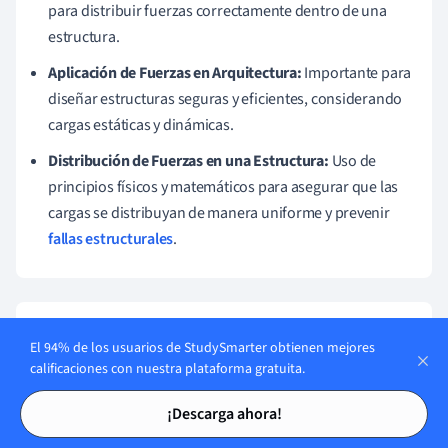
para distribuir fuerzas correctamente dentro de una
estructura.
Aplicación de Fuerzas en Arquitectura:
Importante para
diseñar estructuras seguras y eficientes, considerando
cargas estáticas y dinámicas.
Distribución de Fuerzas en una Estructura:
Uso de
principios físicos y matemáticos para asegurar que las
cargas se distribuyan de manera uniforme y prevenir
fallas estructurales
.
Temas similares en Estudios de
El 94% de los usuarios de StudySmarter obtienen mejores
Arquitectura
calificaciones con nuestra plataforma gratuita.
Tarjetas de estudio
Tarjetas de estudio
Paisajismo
¡Descarga ahora!