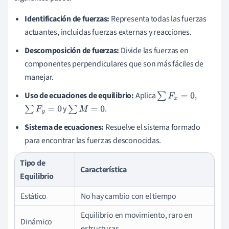
Identificación de fuerzas:
Representa todas las fuerzas
actuantes, incluidas fuerzas externas y reacciones.
Descomposición de fuerzas:
Divide las fuerzas en
componentes perpendiculares que son más fáciles de
manejar.
Uso de ecuaciones de equilibrio:
Aplica
,
∑
F
x
=
0
y
.
∑
F
y
=
0
∑
M
=
0
Sistema de ecuaciones:
Resuelve el sistema formado
para encontrar las fuerzas desconocidas.
Tipo de
Característica
Equilibrio
Estático
No hay cambio con el tiempo
Equilibrio en movimiento, raro en
Dinámico
estructuras