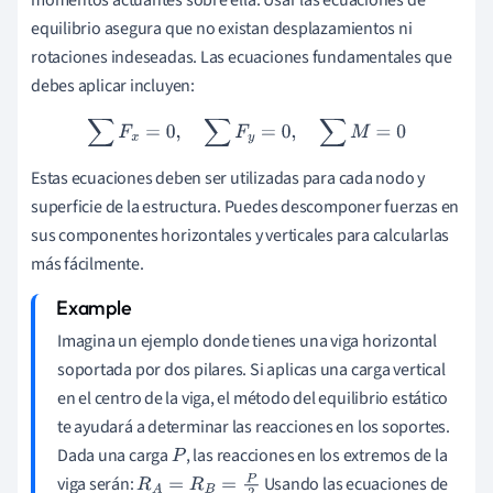
momentos actuantes sobre ella. Usar las ecuaciones de
equilibrio asegura que no existan desplazamientos ni
rotaciones indeseadas. Las ecuaciones fundamentales que
debes aplicar incluyen:
∑
F
x
=
0
,
∑
F
y
=
0
,
∑
M
=
0
Estas ecuaciones deben ser utilizadas para cada nodo y
superficie de la estructura. Puedes descomponer fuerzas en
sus componentes horizontales y verticales para calcularlas
más fácilmente.
Imagina un ejemplo donde tienes una viga horizontal
soportada por dos pilares. Si aplicas una carga vertical
en el centro de la viga, el método del equilibrio estático
te ayudará a determinar las reacciones en los soportes.
Dada una carga
, las reacciones en los extremos de la
P
viga serán:
Usando las ecuaciones de
R
A
=
R
B
=
P
2