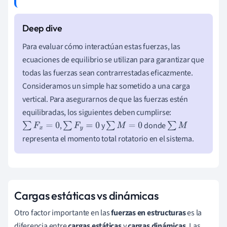
Para evaluar cómo interactúan estas fuerzas, las
ecuaciones de equilibrio se utilizan para garantizar que
todas las fuerzas sean contrarrestadas eficazmente.
Consideramos un simple haz sometido a una carga
vertical. Para asegurarnos de que las fuerzas estén
equilibradas, los siguientes deben cumplirse:
,
y
donde
∑
F
x
=
0
∑
F
y
=
0
∑
M
=
0
∑
M
representa el momento total rotatorio en el sistema.
Cargas estáticas vs dinámicas
Otro factor importante en las
fuerzas en estructuras
es la
diferencia entre
cargas estáticas
y
cargas dinámicas
. Las