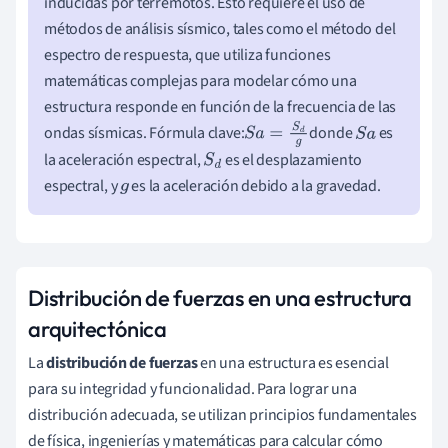
inducidas por terremotos. Esto requiere el uso de
métodos de análisis sísmico, tales como el método del
espectro de respuesta, que utiliza funciones
matemáticas complejas para modelar cómo una
estructura responde en función de la frecuencia de las
ondas sísmicas. Fórmula clave:
donde
es
S
a
=
S
d
g
S
a
la aceleración espectral,
es el desplazamiento
S
d
espectral, y
es la aceleración debido a la gravedad.
g
Distribución de fuerzas en una estructura
arquitectónica
La
distribución de fuerzas
en una estructura es esencial
para su integridad y funcionalidad. Para lograr una
distribución adecuada, se utilizan principios fundamentales
de física, ingenierías y matemáticas para calcular cómo