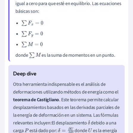
igual a cero para que esté en equilibrio. Las ecuaciones
básicas son:
∑
F
x
=
0
∑
F
y
=
0
∑
M
=
0
donde
es la suma de momentos en un punto.
∑
M
Otra herramienta indispensable es el análisis de
deformaciones utilizando métodos de energía como el
teorema de Castigliano
. Este teorema permite calcular
desplazamientos basados en las derivadas parciales de
la energía de deformación en un sistema. Las fórmulas
relevantes incluyen:El desplazamiento
debido a una
δ
carga
está dado por:
donde
es la energía
P
δ
=
∂
U
∂
P
U