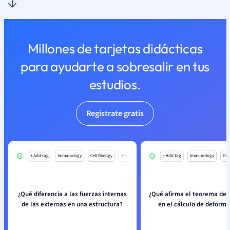
Millones de tarjetas didácticas
para ayudarte a sobresalir en tus
estudios.
Regístrate gratis
+ Add tag
Immunology
Cell Biology
Mo
+ Add tag
Immunology
Cell
¿Qué diferencia a las fuerzas internas
¿Qué afirma el teorema de 
de las externas en una estructura?
en el cálculo de deform