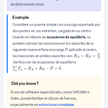
de deformación total.
Considere un puente simple con una viga soportada por
dos puntos en sus extremos, cargado en su centro.
Usando el método de
ecuaciones de equilibrio
, se
pueden calcular las reacciones en los soportes de la
siguiente manera:Para una carga
aplicada al centro,
P
las reacciones en ambos soportes son:
R
.Verifica con las ecuaciones de equilibrio:
A
.
∑
F
y
=
R
A
+
R
B
−
P
=
0
=
R
B
=
El uso de software especializado, como SAP2000 o
P
Etabs, puede facilitar el cálculo de fuerzas,
2
especialmente en
estructuras complejas
.