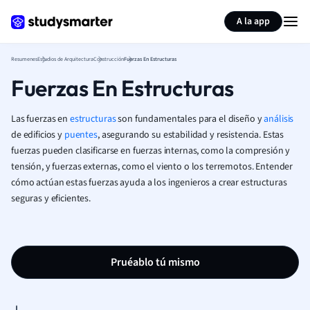
Generar tarjetas de aprendizaje
Resumir página
A la app
Resumenes
Estudios de Arquitectura
Construcción
Fuerzas En Estructuras
Fuerzas En Estructuras
Las fuerzas en
estructuras
son fundamentales para el diseño y
análisis
de edificios y
puentes
, asegurando su estabilidad y resistencia. Estas
fuerzas pueden clasificarse en fuerzas internas, como la compresión y
tensión, y fuerzas externas, como el viento o los terremotos. Entender
cómo actúan estas fuerzas ayuda a los ingenieros a crear estructuras
seguras y eficientes.
Pruéablo tú mismo