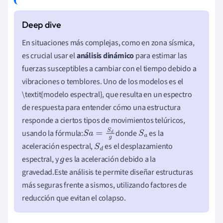
En situaciones más complejas, como en zona sísmica,
es crucial usar el
análisis dinámico
para estimar las
fuerzas susceptibles a cambiar con el tiempo debido a
vibraciones o temblores. Uno de los modelos es el
\textit{modelo espectral}, que resulta en un espectro
de respuesta para entender cómo una estructura
responde a ciertos tipos de movimientos telúricos,
usando la fórmula:
donde
es la
S
a
=
S
d
g
S
a
aceleración espectral,
es el desplazamiento
S
d
espectral, y
es la aceleración debido a la
g
gravedad.Este análisis te permite diseñar estructuras
más seguras frente a sismos, utilizando factores de
reducción que evitan el colapso.