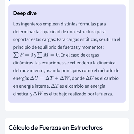
Los ingenieros emplean distintas fórmulas para
determinar la capacidad de una estructura para
soportar estas cargas: Para cargas estáticas, se utiliza el
principio de equilibrio de fuerzas y momentos:
y
. En el caso de cargas
∑
F
=
0
∑
M
=
0
dinámicas, las ecuaciones se extienden a la dinámica
del movimiento, usando principios como el método de
energía:
, donde
es el cambio
Δ
U
=
Δ
T
+
Δ
W
Δ
U
en energía interna,
es el cambio en energía
Δ
T
cinética, y
es el trabajo realizado por la fuerza.
Δ
W
Cálculo de Fuerzas en Estructuras