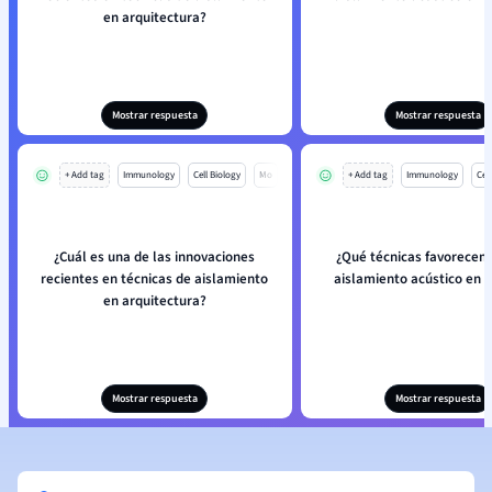
en arquitectura?
Mostrar respuesta
Mostrar respuesta
+ Add tag
Immunology
Cell Biology
Mo
+ Add tag
Immunology
Cell
¿Cuál es una de las innovaciones
¿Qué técnicas favorecen
recientes en técnicas de aislamiento
aislamiento acústico en e
en arquitectura?
Mostrar respuesta
Mostrar respuesta