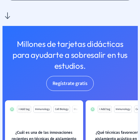
Millones de tarjetas didácticas
para ayudarte a sobresalir en tus
estudios.
Regístrate gratis
+ Add tag
Immunology
Cell Biology
Mo
+ Add tag
Immunology
Cell
¿Cuál es una de las innovaciones
¿Qué técnicas favorecen
recientes en técnicas de aislamiento
aislamiento acústico en e