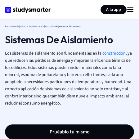
Generar tarjetas de aprendizaje
Resumir página
A la app
Resumenes
Estudios de Arquitectura
Construcción
Sistemas De Aislamiento
Sistemas De Aislamiento
Los sistemas de aislamiento son fundamentales en la
construcción
, ya
que reducen las pérdidas de energía y mejoran la eficiencia térmica de
los edificios. Estos sistemas pueden incluir materiales como lana
mineral, espuma de poliuretano y barreras reflectantes, cada uno
adaptado a necesidades particulares de temperatura y humedad. Una
correcta aplicación de sistemas de aislamiento no solo contribuye al
confort interior, sino que también disminuye el impacto ambiental al
reducir el consumo energético.
Pruéablo tú mismo