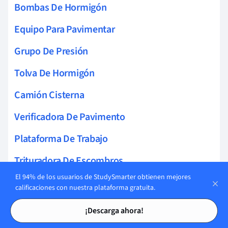
Bombas De Hormigón
Equipo Para Pavimentar
Grupo De Presión
Tolva De Hormigón
Camión Cisterna
Verificadora De Pavimento
Plataforma De Trabajo
Trituradora De Escombros
El 94% de los usuarios de StudySmarter obtienen mejores
Grúa Ferroviaria
calificaciones con nuestra plataforma gratuita.
Tarjetas de estudio
Tarjetas de estudio
Equipo De Compactación
¡Descarga ahora!
Robótica Para Construcción