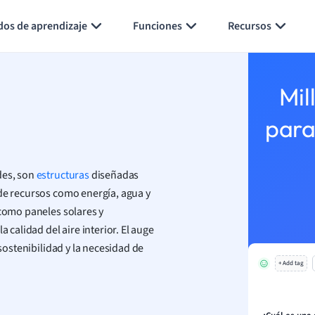
Generar tarjetas de aprendizaje
Resumir página
dos de aprendizaje
Funciones
Recursos
Mil
para
des, son
estructuras
diseñadas
 de recursos como energía, agua y
 como paneles solares y
 calidad del aire interior. El auge
 sostenibilidad y la necesidad de
+ Add tag