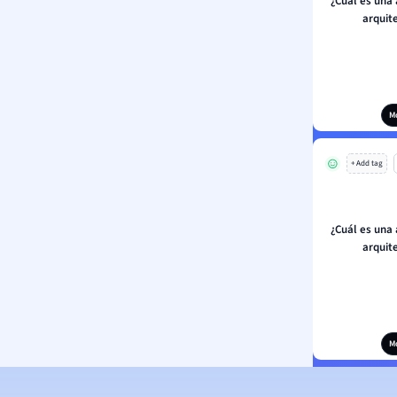
¿Cuál es una 
arquit
M
+ Add tag
¿Cuál es una 
arquit
M