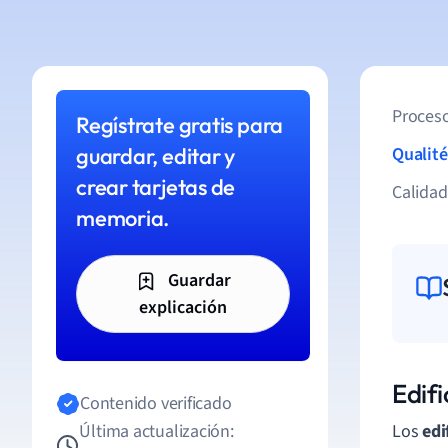
Proceso
Regístrate gratis para
guardar, editar y
Qualité
crear tarjetas de
Calida
memoria.
Guardar
explicación
Edifi
Contenido verificado
Última actualización:
Los
edi