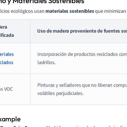
ño y Materiales Sostenibles
ficios ecológicos usan
materiales sostenibles
que minimizan 
era
Uso de madera proveniente de fuentes sos
ificada
eriales
Incorporación de productos reciclados co
iclados
ladrillos.
Pinturas y selladores que no liberan comp
os VOC
volátiles perjudiciales.