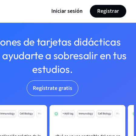
Iniciar sesión
Registrar
lones de tarjetas didácticas
 ayudarte a sobresalir en tus
estudios.
Regístrate gratis
Immunology
Cell Biology
Mo
+ Add tag
Immunology
Cell Biology
Mo