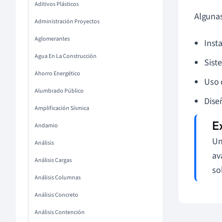
Aditivos Plásticos
Algunas
Administración Proyectos
Aglomerantes
Inst
Agua En La Construcción
Sist
Ahorro Energético
Uso 
Alumbrado Público
Dise
Amplificación Sísmica
Andamio
Un
Análisis
av
Análisis Cargas
so
Análisis Columnas
Análisis Concreto
Análisis Contención