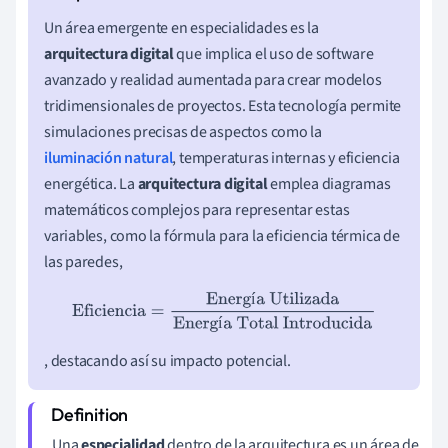
Un área emergente en especialidades es la
arquitectura digital
que implica el uso de software
avanzado y realidad aumentada para crear modelos
tridimensionales de proyectos. Esta tecnología permite
simulaciones precisas de aspectos como la
iluminación natural
, temperaturas internas y eficiencia
energética. La
arquitectura digital
emplea diagramas
matemáticos complejos para representar estas
variables, como la fórmula para la eficiencia térmica de
las paredes,
í
Eficiencia
=
Energía Utilizada
Energía Total Introducida
í
, destacando así su impacto potencial.
Una
especialidad
dentro de la arquitectura es un área de