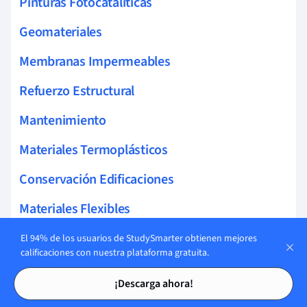
Pinturas Fotocatalíticas
Geomateriales
Membranas Impermeables
Refuerzo Estructural
Mantenimiento
Materiales Termoplásticos
Conservación Edificaciones
Materiales Flexibles
Rehabilitación Estructural
El 94% de los usuarios de StudySmarter obtienen mejores
calificaciones con nuestra plataforma gratuita.
Mantenimiento y rehabilitación de la
Tarjetas de estudio
Tarjetas de estudio
¡Descarga ahora!
construcción