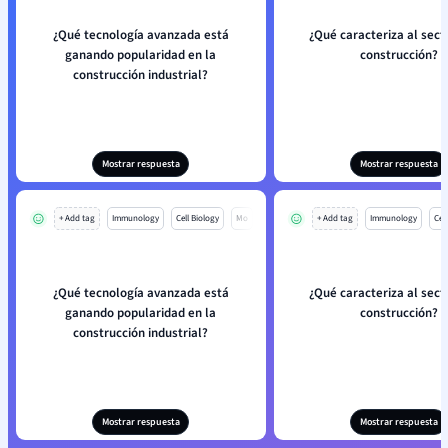
¿Qué tecnología avanzada está
¿Qué caracteriza al sect
ganando popularidad en la
construcción?
construcción industrial?
Mostrar respuesta
Mostrar respuesta
+ Add tag
Immunology
Cell Biology
Mo
+ Add tag
Immunology
Cell
¿Qué tecnología avanzada está
¿Qué caracteriza al sect
ganando popularidad en la
construcción?
construcción industrial?
Mostrar respuesta
Mostrar respuesta